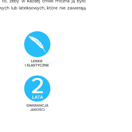
 to, żeby w każdej chwili można ją było
ych lub lateksowych, które nie zawierają