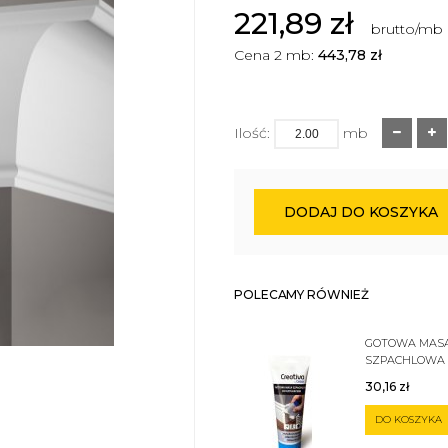
221,89
zł
brutto/mb
Cena 2 mb:
443,78
zł
Ilość:
mb
DODAJ DO KOSZYKA
POLECAMY RÓWNIEŻ
GOTOWA MAS
SZPACHLOWA
SZTUKATERII 
30,16
zł
DO KOSZYKA