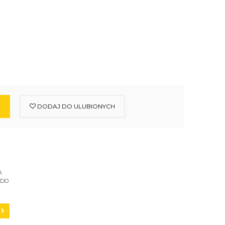
DODAJ DO ULUBIONYCH
A
 DO
C200