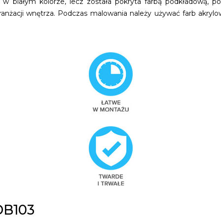
a w białym kolorze, lecz została pokryta farbą podkładową, po
nżacji wnętrza. Podczas malowania należy używać farb akrylow
B103