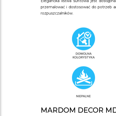
Elegancka listwa sufitowa jest dostępn
przemalować i dostosować do potrzeb ara
rozpuszczalników.
MARDOM DECOR MD