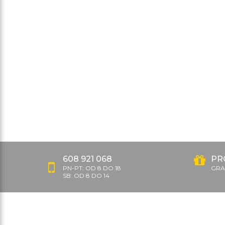
608 921 068
PR
PN-PT: OD 8 DO 18
GRAT
SB: OD 8 DO 14