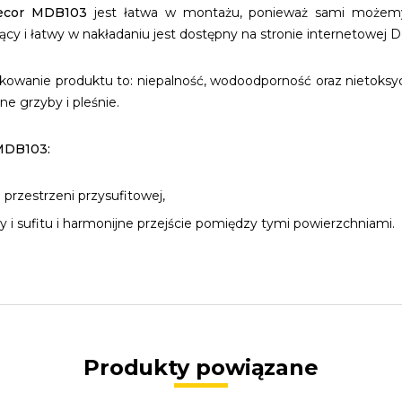
ecor MDB103
jest łatwa w montażu, ponieważ sami możemy j
 i łatwy w nakładaniu jest dostępny na stronie internetowej D
tkowanie produktu to: niepalność, wodoodporność oraz nietoks
ne grzyby i pleśnie.
 MDB103:
przestrzeni przysufitowej,
 i sufitu i harmonijne przejście pomiędzy tymi powierzchniami.
Produkty powiązane