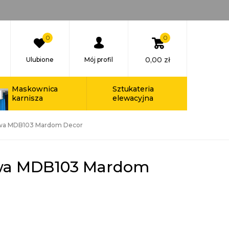
0
0
0,00
zł
Ulubione
Mój profil
Maskownica
Sztukateria
karnisza
elewacyjna
towa MDB103 Mardom Decor
owa MDB103 Mardom