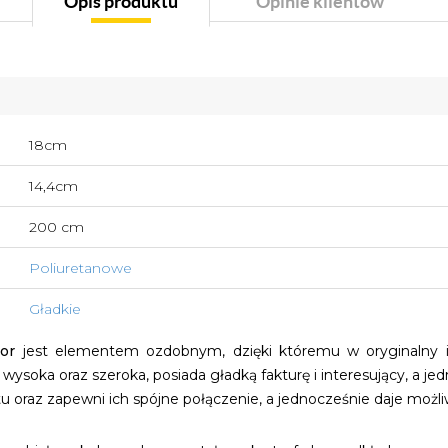
Opis produktu
Opinie klientów
18cm
14,4cm
200 cm
Poliuretanowe
Gładkie
or
jest elementem ozdobnym, dzięki któremu w oryginalny 
 wysoka oraz szeroka, posiada gładką fakturę i interesujący, a je
tu oraz zapewni ich spójne połączenie, a jednocześnie daje moż