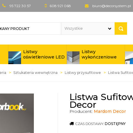
95 722 30 57
608 921 068
biuro@decorsystem.pl
Listwy
Listwy
oświetleniowe LED
wykończeniowe
eria
Sztukateria wewnętrzna
Listwy przysufitowe
Listwa Sufi
Listwa Sufit
Decor
Producent:
Mardom Decor
CZAS DOSTAWY:
DOSTĘPNY