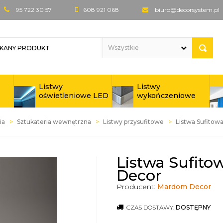
95 722 30 57
608 921 068
biuro@decorsystem.pl
Listwy
Listwy
oświetleniowe LED
wykończeniowe
ia
Sztukateria wewnętrzna
Listwy przysufitowe
Listwa Sufitow
Listwa Sufit
Decor
Producent:
Mardom Decor
CZAS DOSTAWY:
DOSTĘPNY