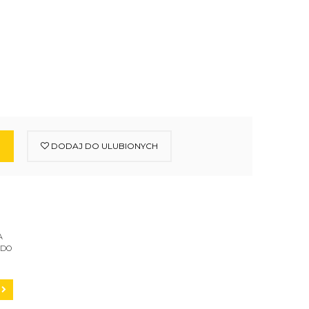
DODAJ DO ULUBIONYCH
A
 DO
C200