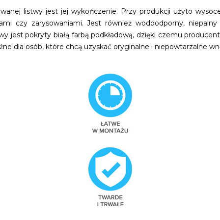
wanej listwy jest jej wykończenie. Przy produkcji użyto wyso
ciami czy zarysowaniami. Jest również wodoodporny, niepalny
towy jest pokryty białą farbą podkładową, dzięki czemu producen
żne dla osób, które chcą uzyskać oryginalne i niepowtarzalne wn