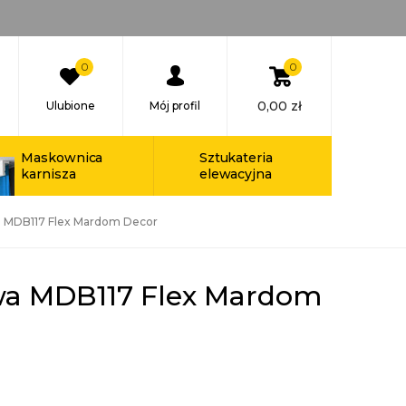
0
0
0,00
zł
Ulubione
Mój profil
Maskownica
Sztukateria
karnisza
elewacyjna
a MDB117 Flex Mardom Decor
owa MDB117 Flex Mardom