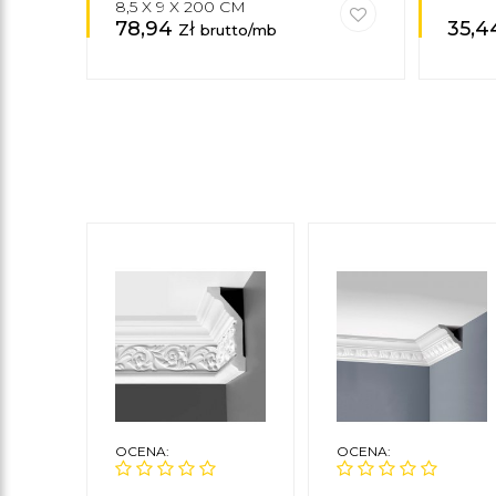
8,5 X 9 X 200 CM
78,94
zł
35,
brutto/mb
OCENA:
OCENA: