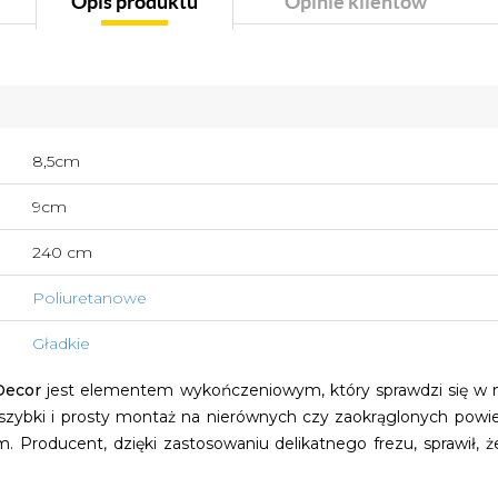
Opis produktu
Opinie klientów
8,5cm
9cm
240 cm
Poliuretanowe
Gładkie
Decor
jest elementem wykończeniowym, który sprawdzi się w 
 szybki i prosty montaż na nierównych czy zaokrąglonych powie
em. Producent, dzięki zastosowaniu delikatnego frezu, sprawił, ż