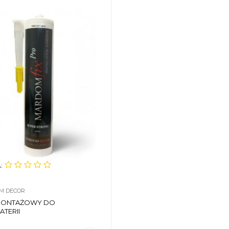
:
M DECOR
 MONTAŻOWY DO
ATERII