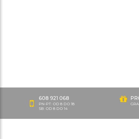
608 921 068
PR
PN-PT: OD 8 DO 18
GRAT
SB: OD 8 DO 14