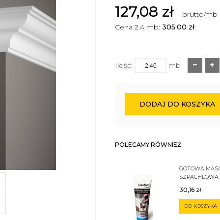
127,08
zł
brutto/mb
Cena 2.4 mb:
305,00
zł
Ilość:
mb
DODAJ DO KOSZYKA
POLECAMY RÓWNIEŻ
GOTOWA MAS
SZPACHLOWA
SZTUKATERII 
30,16
zł
DO KOSZYKA