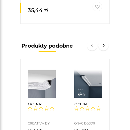
35,44
zł
Produkty podobne
OCENA:
OCENA:
OCE
CREATIVA BY
ORAC DECOR
CREA
CEZAR
CEZA