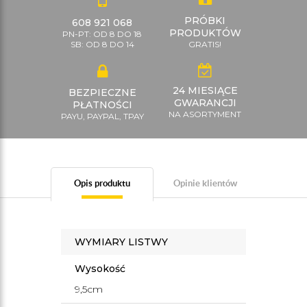
PRÓBKI
608 921 068
PRODUKTÓW
PN-PT: OD 8 DO 18
SB: OD 8 DO 14
GRATIS!
24 MIESIĄCE
BEZPIECZNE
GWARANCJI
PŁATNOŚCI
NA ASORTYMENT
PAYU, PAYPAL, TPAY
Opis produktu
Opinie klientów
WYMIARY LISTWY
Wysokość
9,5cm