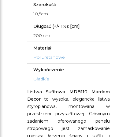
Szerokość
10,5cm
Długość (+/- 1%): [cm]
200 cm
Materiał
Poliuretanowe
Wykończenie
Gładkie
Listwa Sufitowa MDB110 Mardom
Decor
to wysoka, elegancka listwa
styropianowa, montowana w
przestrzeni przysufitowej. Głównym
zadaniem oferowanego panelu
stropowego jest zamaskowanie
miejsca łączenia ściany i sufitu i