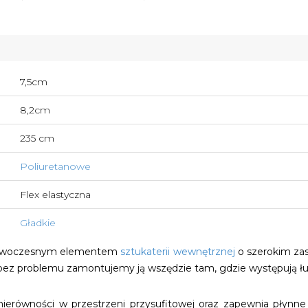
7,5cm
8,2cm
235 cm
Poliuretanowe
Flex elastyczna
Gładkie
owoczesnym elementem
sztukaterii wewnętrznej
o szerokim zas
i bez problemu zamontujemy ją wszędzie tam, gdzie występują łuk
ierówności w przestrzeni przysufitowej oraz zapewnia płynne 