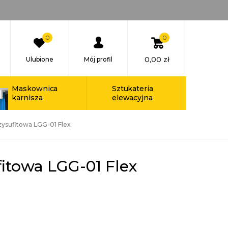
0
0
0,00
zł
Ulubione
Mój profil
Maskownica
Sztukateria
karnisza
elewacyjna
zysufitowa LGG-01 Flex
fitowa LGG-01 Flex