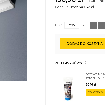
brutto/mb
Cena 2.35 mb:
307,62
zł
Ilość:
mb
DODAJ DO KOSZYKA
POLECAMY RÓWNIEŻ
GOTOWA MAS
SZPACHLOWA
SZTUKATERII 
30,16
zł
DO KOSZYKA