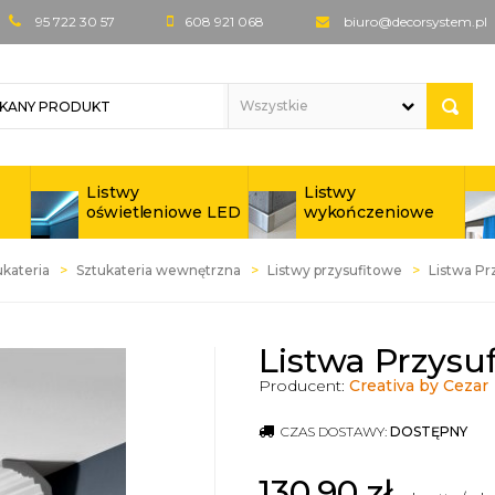
95 722 30 57
608 921 068
biuro@decorsystem.pl
Listwy
Listwy
oświetleniowe LED
wykończeniowe
ukateria
Sztukateria wewnętrzna
Listwy przysufitowe
Listwa Pr
Listwa Przysu
Producent:
Creativa by Cezar
CZAS DOSTAWY:
DOSTĘPNY
130,90
zł