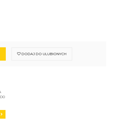
DODAJ DO ULUBIONYCH
A
 DO
C200