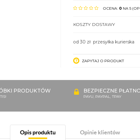
OCENA:
0
NA 5 (OPI
KOSZTY DOSTAWY
od 30 zł przesyłka kurierska
ZAPYTAJ O PRODUKT
ÓBKI PRODUKTÓW
BEZPIECZNE PŁATNO
IS!
PAYU, PAYPAL, TPAY
Opis produktu
Opinie klientów