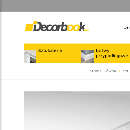
Sztukateria
Listwy
przypodłogowe
Strona Główna
Szt