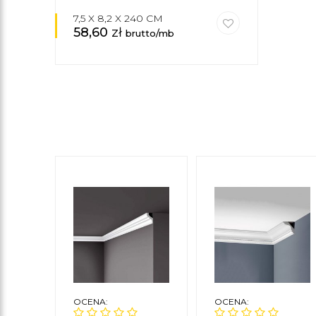
7,5 X 8,2 X 240 CM
58,60
zł
brutto/mb
OCENA:
OCENA: