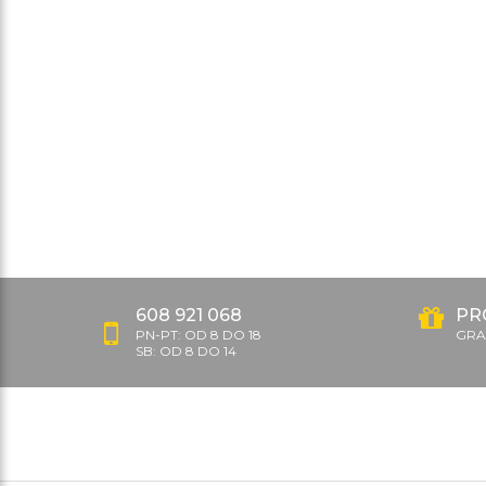
608 921 068
PR
PN-PT: OD 8 DO 18
GRAT
SB: OD 8 DO 14