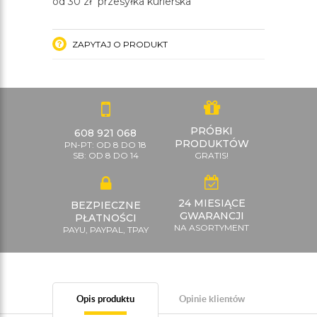
od 30 zł przesyłka kurierska
ZAPYTAJ O PRODUKT
PRÓBKI
608 921 068
PRODUKTÓW
PN-PT: OD 8 DO 18
SB: OD 8 DO 14
GRATIS!
24 MIESIĄCE
BEZPIECZNE
GWARANCJI
PŁATNOŚCI
NA ASORTYMENT
PAYU, PAYPAL, TPAY
Opis produktu
Opinie klientów