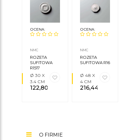
OCENA:
OCENA:
OCE
NMC
NMC
NMC
ROZETA
ROZETA
ROZ
SUFITOWA
SUFITOWA R16
SUF
R1517
C25
Ø 30 X
Ø 48 X
Ø 44
3.4 CM
4 CM
X 2,5
122,80
zł
216,44
zł
CM
82
O FIRMIE