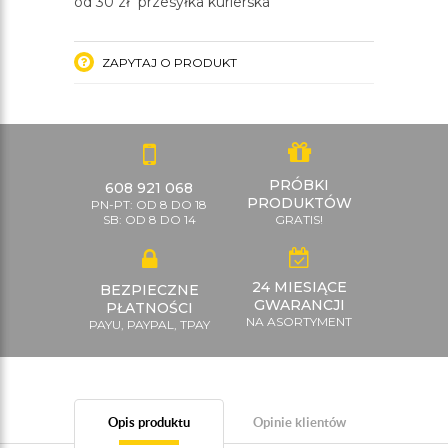
od 30 zł przesyłka kurierska
ZAPYTAJ O PRODUKT
PRÓBKI
608 921 068
PRODUKTÓW
PN-PT: OD 8 DO 18
SB: OD 8 DO 14
GRATIS!
24 MIESIĄCE
BEZPIECZNE
GWARANCJI
PŁATNOŚCI
NA ASORTYMENT
PAYU, PAYPAL, TPAY
Opis produktu
Opinie klientów