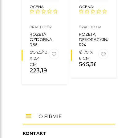
OCENA:
OCENA:
OCE
ORAC DECOR
ORAC DECOR
ORAC
ROZETA
ROZETA
ROZ
OZDOBNA
DEKORACYJNA
OZD
R66
R24
R27
Ø54,5/43
Ø 79 X
Ø 75
X 2,4
6 CM
4,5
545,36
zł
54
CM
223,19
zł
O FIRMIE
KONTAKT