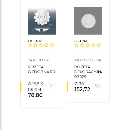
OCENA:
OCENA:
OCE
ORAC DECOR
MARDOM DECOR
MARD
ROZETA
ROZETA
ROZ
OZDOBNA R12
DEKORACYJNA
DEK
B3029
B20
Ø 19,5 X
Ø 38
⌀ 113
152,72
zł
1,8 CM
21,5
78,80
zł
3
556