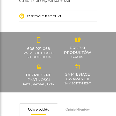
od 30 zł przesyłka kurierska
ZAPYTAJ O PRODUKT
PRÓBKI
608 921 068
PRODUKTÓW
PN-PT: OD 8 DO 18
SB: OD 8 DO 14
GRATIS!
24 MIESIĄCE
BEZPIECZNE
GWARANCJI
PŁATNOŚCI
NA ASORTYMENT
PAYU, PAYPAL, TPAY
Opis produktu
Opinie klientów