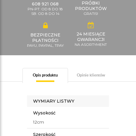
PRÓBKI
608 921 068
PRODUKTÓW
PN-PT: OD 8 DO 18
SB: OD 8 DO 14
GRATIS!
24 MIESIĄCE
BEZPIECZNE
GWARANCJI
PŁATNOŚCI
NA ASORTYMENT
PAYU, PAYPAL, TPAY
Opis produktu
Opinie klientów
WYMIARY LISTWY
Wysokość
12cm
Szerokość