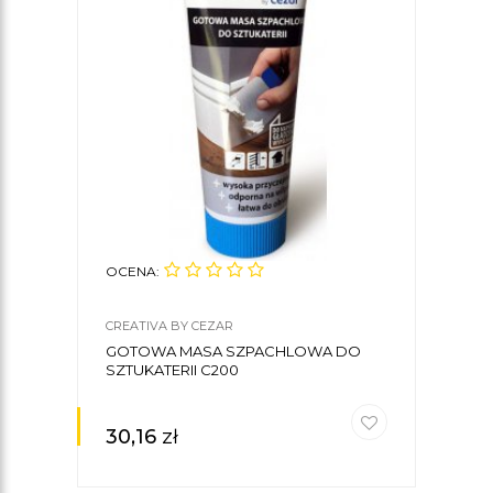
OCENA:
OCE
CREATIVA BY CEZAR
CREA
GOTOWA MASA SZPACHLOWA DO
KLE
SZTUKATERII C200
CREA
30,16
zł
30