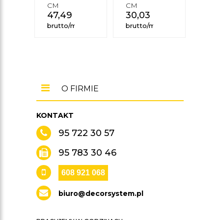
CM
CM
CM
47,49
zł
30,03
zł
16,
brutto/mb
brutto/mb
brut
O FIRMIE
KONTAKT
95 722 30 57
95 783 30 46
608 921 068
biuro@decorsystem.pl