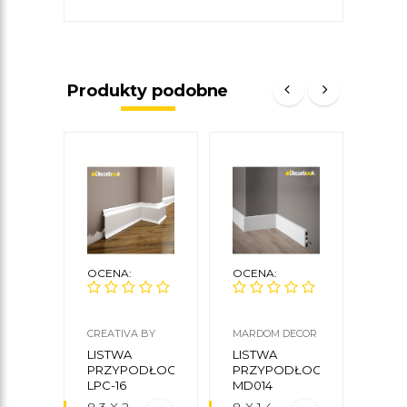
Produkty podobne
OCENA:
OCENA:
OCE
CREATIVA BY
MARDOM DECOR
CREA
CEZAR
CEZA
LISTWA
LISTWA
LIS
PRZYPODŁOGOWA
PRZYPODŁOGOWA
PRZ
LPC-16
MD014
LPC-
MARDOM