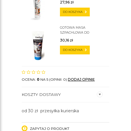
27,96
zł
DO KOSZYKA
GOTOWA MASA
SZPACHLOWA DO
SZTUKATERII C200
30,16
zł
DO KOSZYKA
OCENA:
0
NA 5 (OPINII: 0)
DODAJ OPINIĘ
KOSZTY DOSTAWY
od 30 zł przesyłka kurierska
ZAPYTAJ O PRODUKT