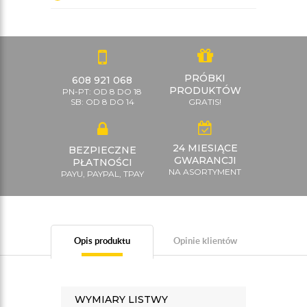
PRÓBKI
608 921 068
PRODUKTÓW
PN-PT: OD 8 DO 18
SB: OD 8 DO 14
GRATIS!
24 MIESIĄCE
BEZPIECZNE
GWARANCJI
PŁATNOŚCI
NA ASORTYMENT
PAYU, PAYPAL, TPAY
Opis produktu
Opinie klientów
WYMIARY LISTWY