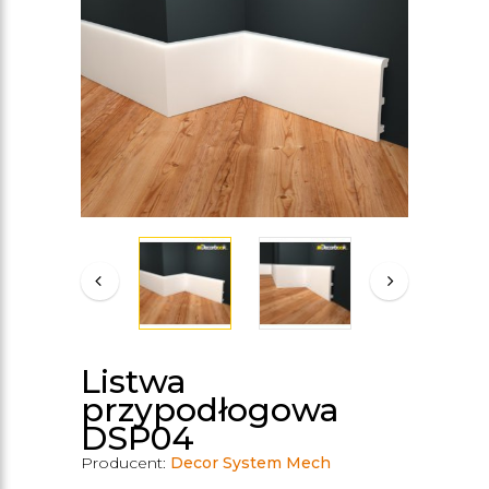
Listwa
przypodłogowa
DSP04
Producent:
Decor System Mech