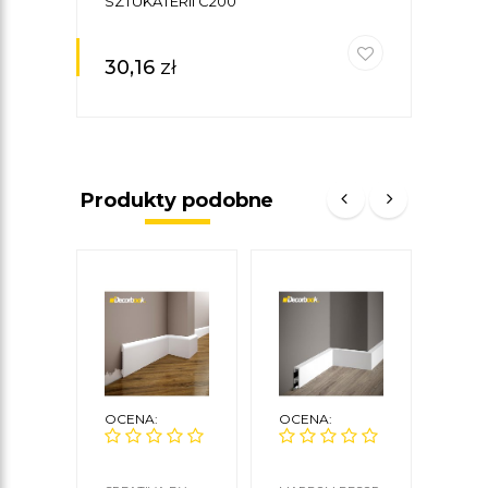
SZTUKATERII C200
LP2A
8 X
30,16
zł
53
Produkty podobne
OCENA:
OCENA:
OCE