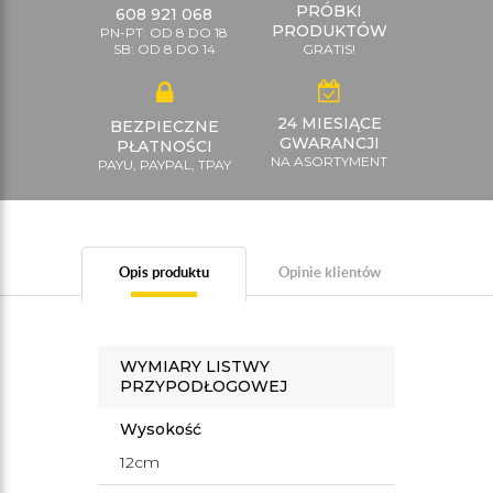
PRÓBKI
608 921 068
PRODUKTÓW
PN-PT: OD 8 DO 18
SB: OD 8 DO 14
GRATIS!
24 MIESIĄCE
BEZPIECZNE
GWARANCJI
PŁATNOŚCI
NA ASORTYMENT
PAYU, PAYPAL, TPAY
Opis produktu
Opinie klientów
WYMIARY LISTWY
PRZYPODŁOGOWEJ
Wysokość
12cm