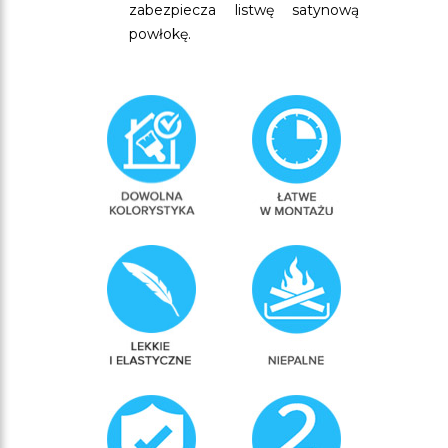
zabezpiecza listwę satynową
powłokę.