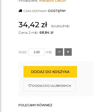
Producent:
Mardom Decor
CZAS DOSTAWY:
DOSTĘPNY
34,42
zł
brutto/mb
Cena 2 mb:
68,84
zł
Ilość:
mb
DODAJ DO KOSZYKA
DODAJ DO ULUBIONYCH
POLECAMY RÓWNIEŻ