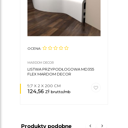
OCENA:
OCE
MARDOM DECOR
MARD
LISTWA PRZYPODŁOGOWA MD355
KLE
FLEX MARDOM DECOR
9,7 X 2 X 200 CM
124,56
zł
35
brutto/mb
Produkty podobne