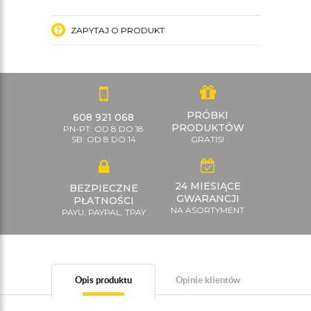
ZAPYTAJ O PRODUKT
PRÓBKI
608 921 068
PRODUKTÓW
PN-PT: OD 8 DO 18
SB: OD 8 DO 14
GRATIS!
24 MIESIĄCE
BEZPIECZNE
GWARANCJI
PŁATNOŚCI
NA ASORTYMENT
PAYU, PAYPAL, TPAY
Opis produktu
Opinie klientów