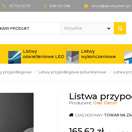
95 722 30 57
608 921 068
biuro@decorsystem.pl
Listwy
Listwy
oświetleniowe LED
wykończeniowe
wy przypodłogowe
Listwy przypodłogowe poliuretanowe
Listwa pr
Listwa przyp
Producent:
Orac Decor
CZAS DOSTAWY:
TOWAR NA ZA
165,62
zł