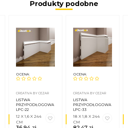
Produkty podobne
OCENA:
OCENA:
CREATIVA BY CEZAR
CREATIVA BY CEZAR
LISTWA
LISTWA
PRZYPODŁOGOWA
PRZYPODŁOGOWA
LPC-22
LPC-33
12 X 1,6 X 244
18 X 1,8 X 244
CM
CM
36,94
zł
82,47
zł