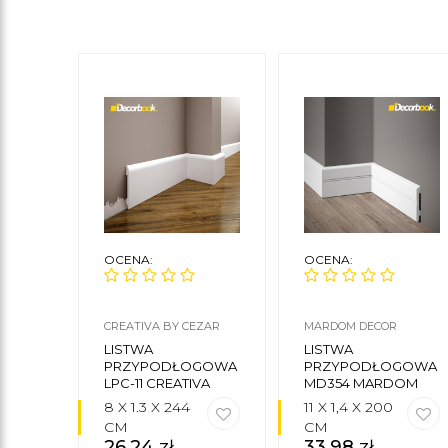
OCENA:
OCENA:
CREATIVA BY CEZAR
MARDOM DECOR
LISTWA
LISTWA
PRZYPODŁOGOWA
PRZYPODŁOGOWA
LPC-11 CREATIVA
MD354 MARDOM
DECOR
8 X 1.3 X 244
11 X 1,4 X 200
CM
CM
26,24
zł
33,98
zł