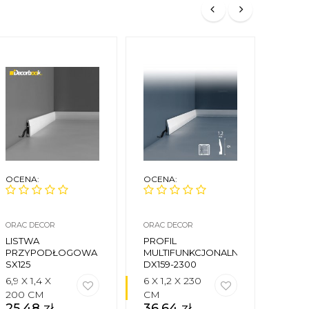
OCENA:
OCENA:
OCEN
ORAC DECOR
ORAC DECOR
NMC
LISTWA
PROFIL
LIST
PRZYPODŁOGOWA
MULTIFUNKCJONALNY
PRZ
SX125
DX159-2300
FL3
6,9 X 1,4 X
6 X 1,2 X 230
55 X 1
200 CM
CM
CM
25,48
zł
36,64
zł
14,