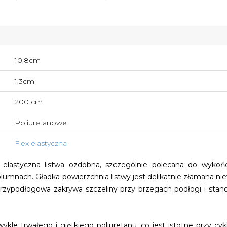
10,8cm
1,3cm
200 cm
Poliuretanowe
Flex elastyczna
elastyczna listwa ozdobna, szczególnie polecana do wykońc
lumnach. Gładka powierzchnia listwy jest delikatnie złamana nie
 przypodłogowa zakrywa szczeliny przy brzegach podłogi i sta
kle trwałego i giętkiego poliuretanu, co jest istotne przy cy