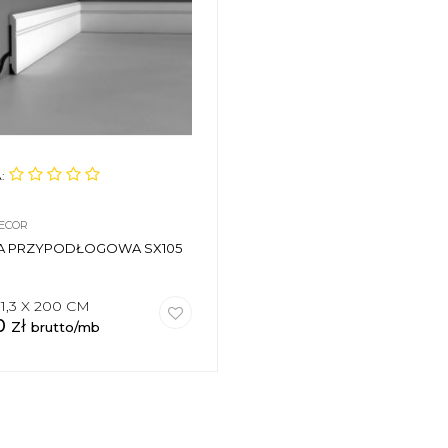
:
ECOR
A PRZYPODŁOGOWA SX105
 1,3 X 200 CM
0
zł
brutto/mb