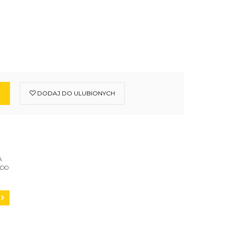
DODAJ DO ULUBIONYCH
A
 DO
C200