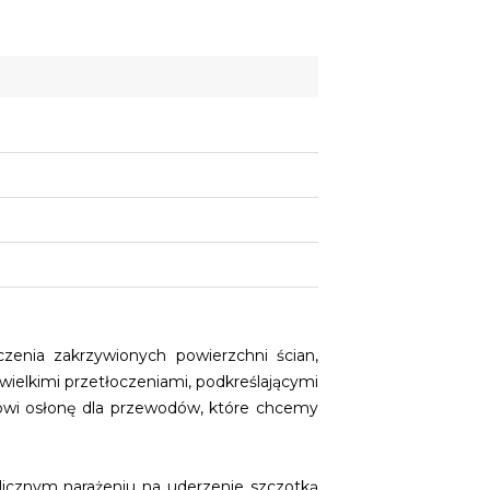
zenia zakrzywionych powierzchni ścian,
wielkimi przetłoczeniami, podkreślającymi
nowi osłonę dla przewodów, które chcemy
klicznym narażeniu na uderzenie szczotką