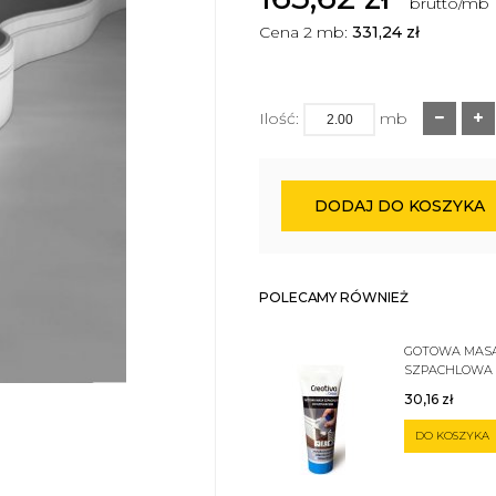
brutto/mb
Cena 2 mb:
331,24
zł
Ilość:
mb
DODAJ DO KOSZYKA
POLECAMY RÓWNIEŻ
GOTOWA MAS
SZPACHLOWA
SZTUKATERII 
30,16
zł
DO KOSZYKA