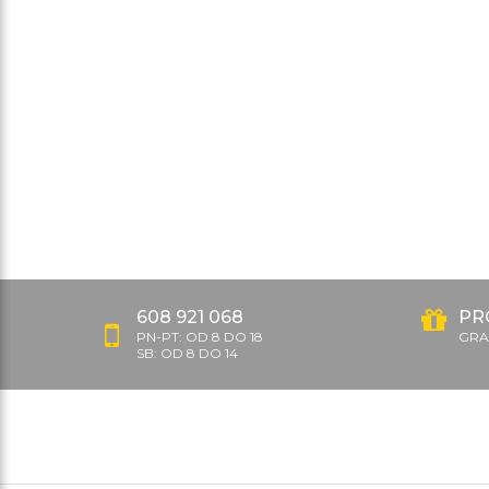
608 921 068
PR
PN-PT: OD 8 DO 18
GRAT
SB: OD 8 DO 14