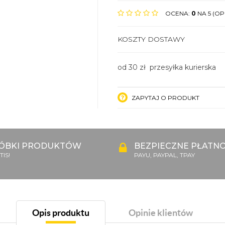
OCENA:
0
NA 5 (OPI
KOSZTY DOSTAWY
od 30 zł przesyłka kurierska
ZAPYTAJ O PRODUKT
ÓBKI PRODUKTÓW
BEZPIECZNE PŁATNO
IS!
PAYU, PAYPAL, TPAY
Opis produktu
Opinie klientów