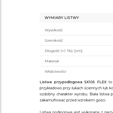
WYMIARY LISTWY
Wysokość
Szerokość
Długość (+/- 1%): [cm]
Materiał
Właściwości
Listwa przypodłogowa SX105 FLEX
to 
przykładowo przy łukach ściennych lub ko
ozdobny charakter wyrobu. Biała listwa
zakamuflować przed wzrokiem gości.
Listwa podłogowa jest wykonana z niezwy