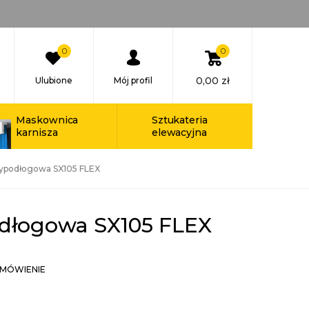
0
0
0,00
zł
Ulubione
Mój profil
Maskownica
Sztukateria
karnisza
elewacyjna
zypodłogowa SX105 FLEX
odłogowa SX105 FLEX
MÓWIENIE