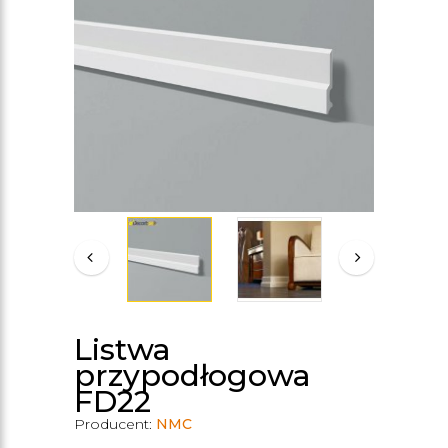
Listwa
przypodłogowa
FD22
Producent:
NMC