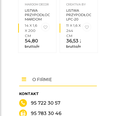
MARDOM DECOR
CREATIVA BY
MARD
CEZAR
LISTWA
LISTWA
LIS
PRZYPODŁOGOWA
PRZYPODŁOGOWA
PRZ
MARDOM
LPC-20
MD0
DECOR
MA
14 X 1,6
11 X 1,6 X
9,6 X
MD360
DEC
X 200
244
X 2
CM
CM
CM
54,80
zł
36,53
zł
30
brutto/mb
brutto/mb
brut
O FIRMIE
KONTAKT
95 722 30 57
95 783 30 46