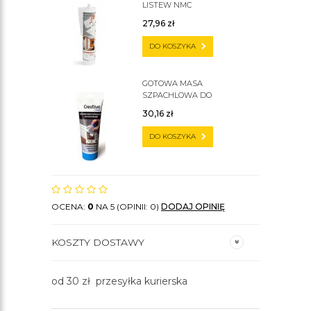
LISTEW NMC
27,96
zł
DO KOSZYKA
GOTOWA MASA
SZPACHLOWA DO
SZTUKATERII C200
30,16
zł
DO KOSZYKA
OCENA:
0
NA 5 (OPINII: 0)
DODAJ OPINIĘ
KOSZTY DOSTAWY
od 30 zł przesyłka kurierska