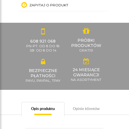
ZAPYTAJ O PRODUKT
PRÓBKI
608 921 068
PRODUKTÓW
PN-PT: OD 8 DO 18
SB: OD 8 DO 14
GRATIS!
24 MIESIĄCE
BEZPIECZNE
GWARANCJI
PŁATNOŚCI
NA ASORTYMENT
PAYU, PAYPAL, TPAY
Opis produktu
Opinie klientów