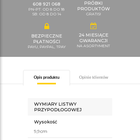
PRÓBKI
608 921 068
PRODUKTÓW
PN-PT: OD 8 DO 18
SB: OD 8 DO 14
GRATIS!
24 MIESIĄCE
BEZPIECZNE
GWARANCJI
PŁATNOŚCI
NA ASORTYMENT
PAYU, PAYPAL, TPAY
Opis produktu
Opinie klientów
WYMIARY LISTWY
PRZYPODŁOGOWEJ
Wysokość
9,9cm