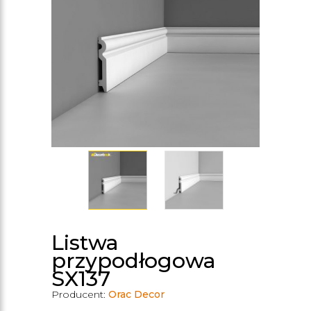
Listwa
przypodłogowa
SX137
Producent:
Orac Decor