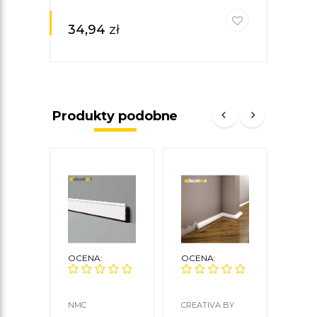
34,94
zł
Produkty podobne
OCENA:
OCENA:
OCE
NMC
CREATIVA BY
ORAC