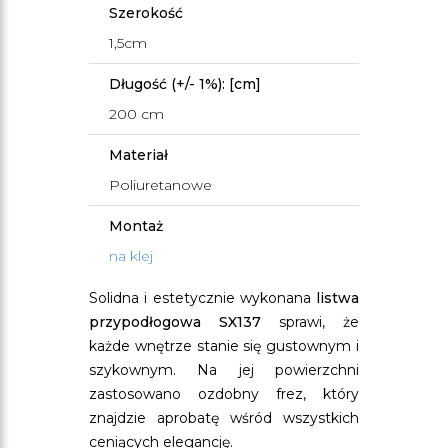
Szerokość
1,5cm
Długość (+/- 1%): [cm]
200 cm
Materiał
Poliuretanowe
Montaż
na klej
Solidna i estetycznie wykonana
listwa
przypodłogowa SX137
sprawi, że
każde wnętrze stanie się gustownym i
szykownym. Na jej powierzchni
zastosowano ozdobny frez, który
znajdzie aprobatę wśród wszystkich
ceniących elegancję.