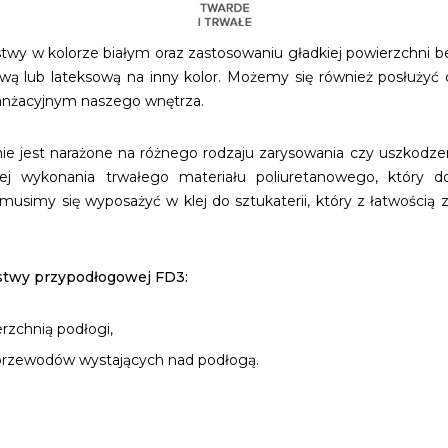
twy w kolorze białym oraz zastosowaniu gładkiej powierzchni b
lową lub lateksową na inny kolor. Możemy się również posłużyć 
ranżacyjnym naszego wnętrza.
nnie jest narażone na różnego rodzaju zarysowania czy uszkod
ej wykonania trwałego materiału poliuretanowego, który d
musimy się wyposażyć w klej do sztukaterii, który z łatwością
stwy przypodłogowej FD3:
rzchnią podłogi,
 przewodów wystających nad podłogą.