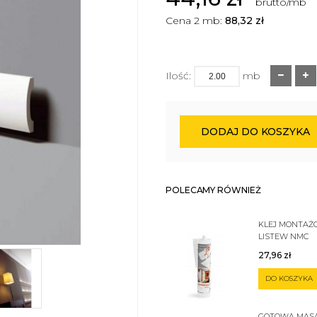
brutto/mb
Cena 2 mb:
88,32
zł
Ilość:
mb
DODAJ DO KOSZYKA
POLECAMY RÓWNIEŻ
KLEJ MONTAŻ
LISTEW NMC
27,96
zł
DO KOSZYKA
GOTOWA MAS