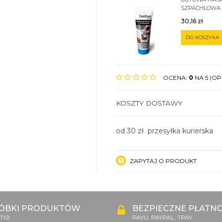
SZPACHLOWA
SZTUKATERII 
30,16
zł
DO KOSZYKA
OCENA:
0
NA 5 (OPI
KOSZTY DOSTAWY
od 30 zł przesyłka kurierska
ZAPYTAJ O PRODUKT
ÓBKI PRODUKTÓW
BEZPIECZNE PŁATNO
IS!
PAYU, PAYPAL, TPAY