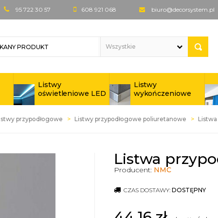
95 722 30 57
608 921 068
biuro@decorsystem.pl
Listwy
Listwy
oświetleniowe LED
wykończeniowe
istwy przypodłogowe
Listwy przypodłogowe poliuretanowe
Listwa
Listwa przyp
Producent:
NMC
CZAS DOSTAWY:
DOSTĘPNY
44,16
zł