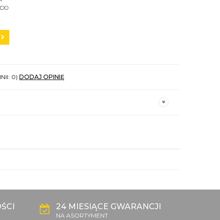
 DO
C200
NII: 0)
DODAJ OPINIĘ
ŚCI
24 MIESIĄCE GWARANCJI
NA ASORTYMENT