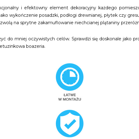
kcjonalny i efektowny element dekoracyjny każdego pomieszcz
ę jako wykończenie posadzki, podłogi drewnianej, płytek czy gres
zwolą na sprytne zakamuflowanie niechcianej plątaniny przeróżn
 do mniej oczywistych celów. Sprawdzi się doskonale jako profi
nietuzinkowa boazeria.