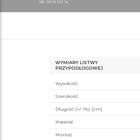
SB: OD 8 DO 14
WYMIARY LISTWY
PRZYPODŁOGOWEJ
Wysokość
Szerokość
Długość (+/- 1%): [cm]
Materiał
Montaż