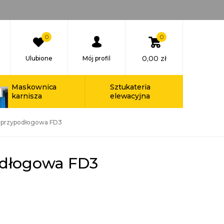
0
0
0,00
zł
Ulubione
Mój profil
Maskownica
Sztukateria
karnisza
elewacyjna
 przypodłogowa FD3
odłogowa FD3