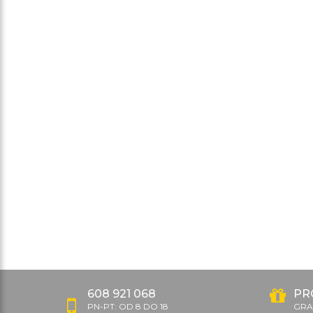
608 921 068
PR
PN-PT: OD 8 DO 18
GRAT