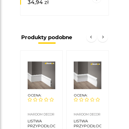
34,94
zł
Produkty podobne
OCENA:
OCENA:
OCE
MARDOM DECOR
MARDOM DECOR
MARD
LISTWA
LISTWA
LIS
PRZYPODŁOGOWA
PRZYPODŁOGOWA
PRZ