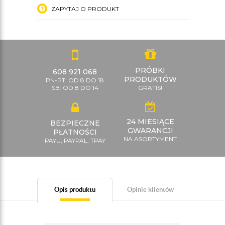
ZAPYTAJ O PRODUKT
PRÓBKI
608 921 068
PRODUKTÓW
PN-PT: OD 8 DO 18
SB: OD 8 DO 14
GRATIS!
24 MIESIĄCE
BEZPIECZNE
GWARANCJI
PŁATNOŚCI
NA ASORTYMENT
PAYU, PAYPAL, TPAY
Opis produktu
Opinie klientów