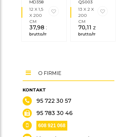
MD358
QS003
MD3
MARDOM
MARDOM
MA
12 X 1,5
13 X 2 X
12 X 
DECOR
DECOR
DEC
X 200
200
X 2
CM
CM
CM
37,98
zł
70,11
zł
132
brutto/mb
brutto/mb
brut
O FIRMIE
KONTAKT
95 722 30 57
95 783 30 46
608 921 068