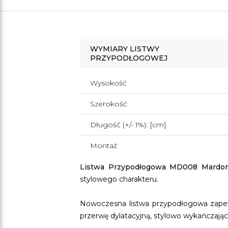
WYMIARY LISTWY
PRZYPODŁOGOWEJ
Wysokość
Szerokość
Długość (+/- 1%): [cm]
Montaż
Listwa Przypodłogowa MD008 Mardo
stylowego charakteru.
Nowoczesna listwa przypodłogowa zapew
przerwę dylatacyjną, stylowo wykańczają