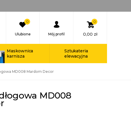
0
0
0,00
zł
Ulubione
Mój profil
Maskownica
Sztukateria
karnisza
elewacyjna
dłogowa MD008 Mardom Decor
odłogowa MD008
r