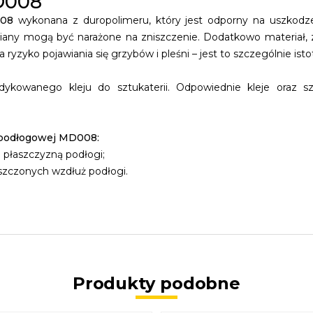
D008
008
wykonana z duropolimeru, który jest odporny na uszkodze
ciany mogą być narażone na zniszczenie. Dodatkowo materiał, z
ryzyko pojawiania się grzybów i pleśni – jest to szczególnie ist
dykowanego kleju do sztukaterii. Odpowiednie kleje oraz 
zypodłogowej MD008:
 płaszczyzną podłogi;
uszczonych wzdłuż podłogi.
Produkty podobne