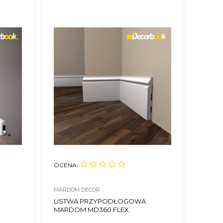
OCENA:
OCEN
MARDOM DECOR
MARDO
LISTWA PRZYPODŁOGOWA
LIST
MARDOM MD360 FLEX
MARD