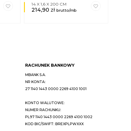
14 X 1,6 X 200 CM
12 X 
214,90
zł
37,
brutto/mb
RACHUNEK BANKOWY
MBANK S.A.
NR KONTA:
27 1140 1443 0000 2269 4100 1001
KONTO WALUTOWE:
NUMER RACHUNKU:
PL97 1140 1443 0000 2269 4100 1002
KOD BIC/SWIFT: BREXPLPWXXX