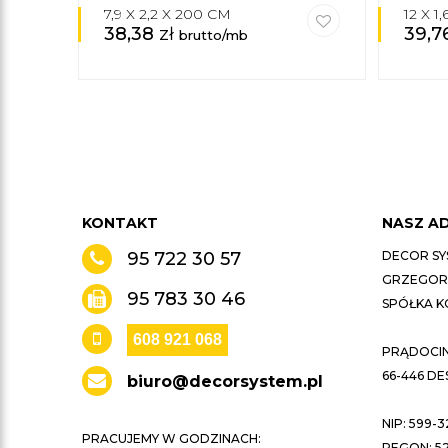
7,9 X 2,2 X 200 CM
12 X 1
38,38
zł
39,7
brutto/mb
KONTAKT
NASZ A
95 722 30 57
DECOR SY
GRZEGORZ
95 783 30 46
SPÓŁKA 
608 921 068
PRĄDOCIN 
66-446 D
biuro@decorsystem.pl
NIP: 599-3
PRACUJEMY W GODZINACH:
REGON: 52