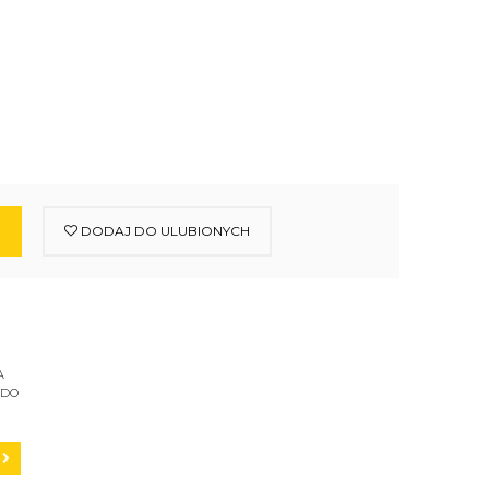
DODAJ DO ULUBIONYCH
A
 DO
C200