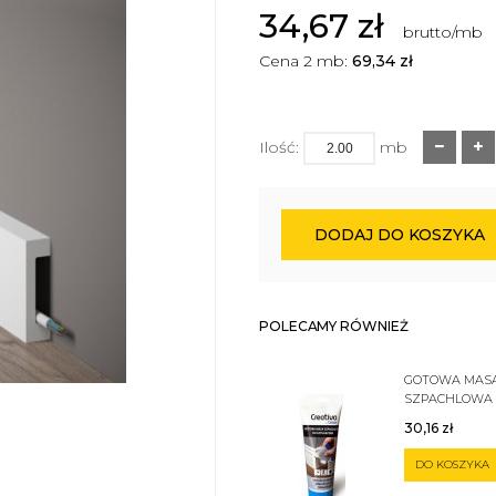
34,67
zł
brutto/mb
Cena 2 mb:
69,34
zł
Ilość:
mb
DODAJ DO KOSZYKA
POLECAMY RÓWNIEŻ
GOTOWA MAS
SZPACHLOWA
SZTUKATERII 
30,16
zł
DO KOSZYKA