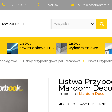
95 722 30 57
608 921 068
biuro@decorsystem.pl
Listwy
Listwy
oświetleniowe LED
wykończeniowe
ypodłogowe
Listwy przypodłogowe poliuretanowe
Listwa Przypo
Listwa Przyp
Mardom Deco
Producent:
Mardom Decor
CZAS DOSTAWY:
DOSTĘPNY