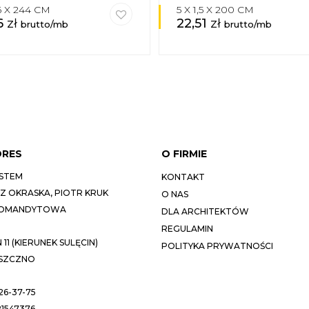
,6 X 244 CM
5 X 1,5 X 200 CM
6
zł
22,51
zł
brutto/mb
brutto/mb
DRES
O FIRMIE
STEM
KONTAKT
 OKRASKA, PIOTR KRUK
O NAS
KOMANDYTOWA
DLA ARCHITEKTÓW
REGULAMIN
11 (KIERUNEK SULĘCIN)
POLITYKA PRYWATNOŚCI
ESZCZNO
26-37-75
1547376