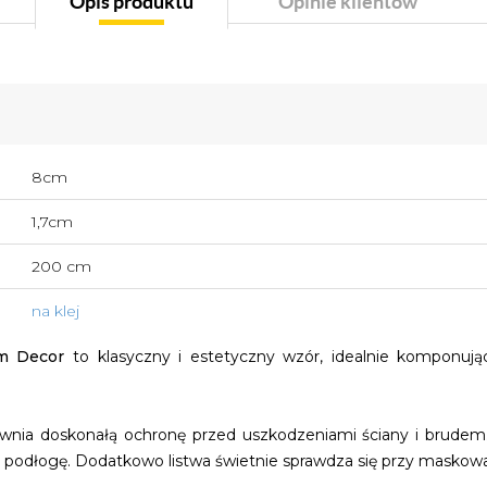
Opis produktu
Opinie klientów
8cm
1,7cm
200 cm
na klej
m Decor
to klasyczny i estetyczny wzór, idealnie komponuj
nia doskonałą ochronę przed uszkodzeniami ściany i brudem
c podłogę. Dodatkowo listwa świetnie sprawdza się przy maskowa