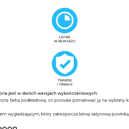
ępna jest w dwóch wersjach wykończeniowych:
pokryta farbą podkładową, co pozwala pomalować ją na wybrany k
kierem wygładzającym, który zabezpiecza listwę satynową powłok