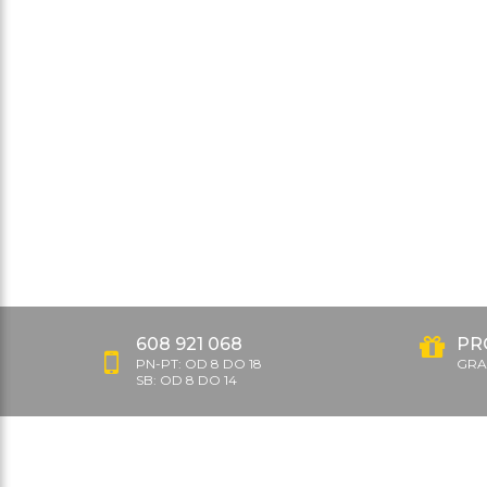
608 921 068
PR
PN-PT: OD 8 DO 18
GRAT
SB: OD 8 DO 14