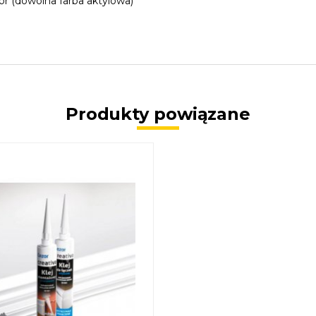
r (dowolna farba aktylowa)
Produkty powiązane