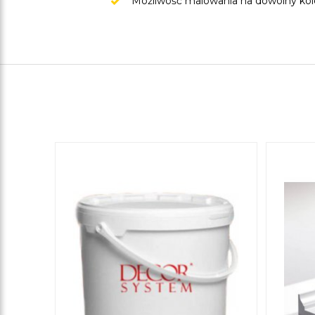
Moźliwość malowania na dowolny kolo