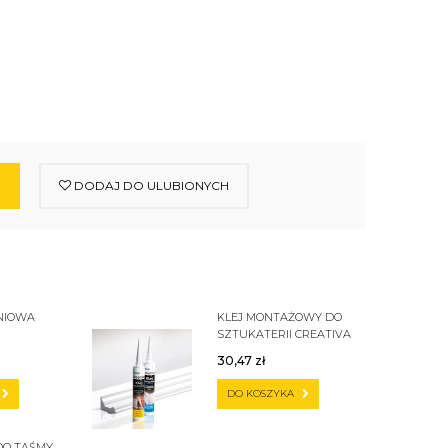
DODAJ DO ULUBIONYCH
NIOWA
KLEJ MONTAŻOWY DO
SZTUKATERII CREATIVA
A ZS
BY CEZAR C300
30,47
zł
DO KOSZYKA
DO TAŚMY