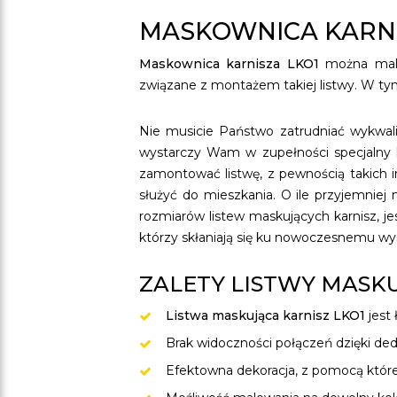
MASKOWNICA KARNI
Maskownica karnisza LKO1
można malow
związane z montażem takiej listwy. W t
Nie musicie Państwo zatrudniać wykwali
wystarczy Wam w zupełności specjalny k
zamontować listwę, z pewnością takich 
służyć do mieszkania. O ile przyjemnie
rozmiarów listew maskujących karnisz, je
którzy skłaniają się ku nowoczesnemu wys
ZALETY LISTWY MASKU
Listwa maskująca karnisz LKO1
jest
Brak widoczności połączeń dzięki d
Efektowna dekoracja, z pomocą której