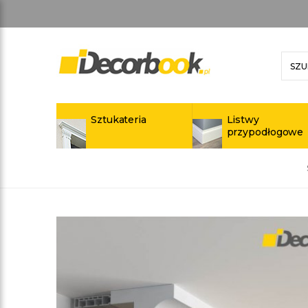
Sztukateria
Listwy
przypodłogowe