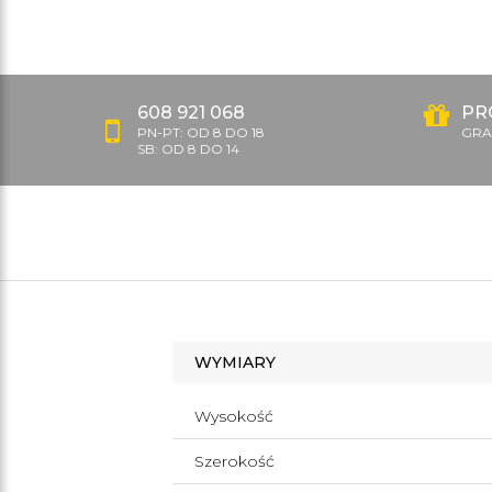
608 921 068
PR
PN-PT: OD 8 DO 18
GRAT
SB: OD 8 DO 14
WYMIARY
Wysokość
Szerokość