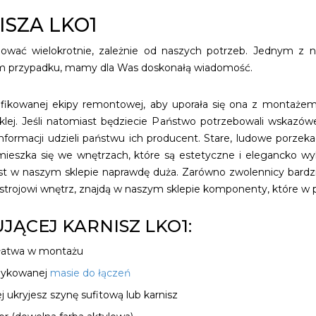
SZA LKO1
ać wielokrotnie, zależnie od naszych potrzeb. Jednym z na
ym przypadku, mamy dla Was doskonałą wiadomość.
fikowanej ekipy remontowej, aby uporała się ona z montażem 
lej. Jeśli natomiast będziecie Państwo potrzebowali wskazów
informacji udzieli państwu ich producent. Stare, ludowe porz
j mieszka się we wnętrzach, które są estetyczne i elegancko 
st w naszym sklepie naprawdę duża. Zarówno zwolennicy bardziej
trojowi wnętrz, znajdą w naszym sklepie komponenty, które w p
JĄCEJ KARNISZ LKO1:
 łatwa w montażu
edykowanej
masie do łączeń
 ukryjesz szynę sufitową lub karnisz