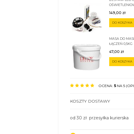
OŚWIETLENIOW
ZWYKŁEJ
149,00
zł
DO KOSZYKA
MASA DO MA
ŁĄCZEŃ 0,5KG
47,00
zł
DO KOSZYKA
OCENA:
5
NA 5 (OPIN
KOSZTY DOSTAWY
od 30 zł przesyłka kurierska