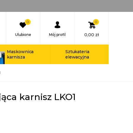
0
0
0,00
zł
Ulubione
Mój profil
Maskownica
Sztukateria
karnisza
elewacyjna
1
ąca karnisz LKO1