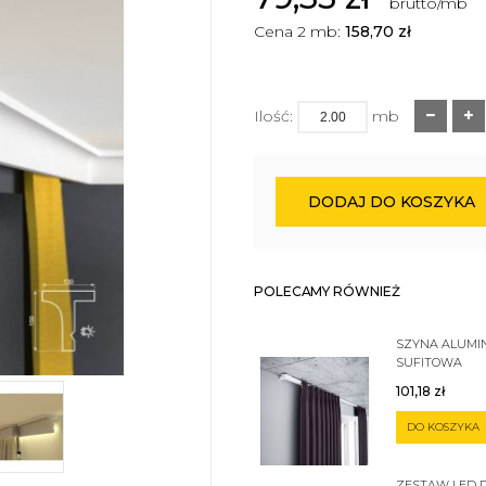
brutto/mb
Cena 2 mb:
158,70
zł
Ilość:
mb
DODAJ DO KOSZYKA
POLECAMY RÓWNIEŻ
SZYNA ALUMI
SUFITOWA
JEDNOTOROW
101,18
zł
DO KOSZYKA
ZESTAW LED 