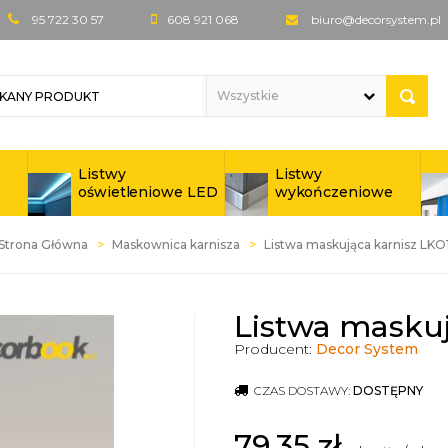
95 722 30 57
608 921 068
biuro@decorsystem.pl
Listwy
Listwy
oświetleniowe LED
wykończeniowe
Strona Główna
Maskownica karnisza
Listwa maskująca karnisz LKO
Listwa maskuj
Producent:
Decor System
CZAS DOSTAWY:
DOSTĘPNY
79,35
zł