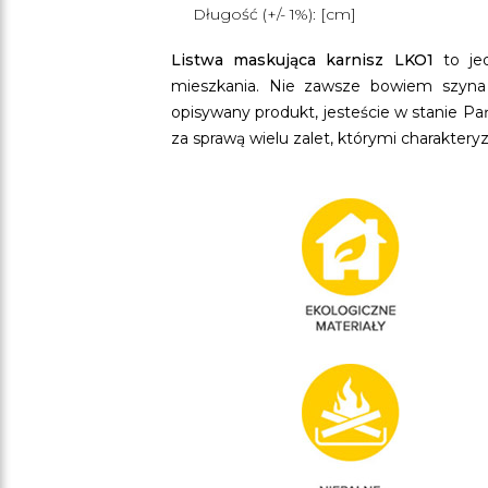
Długość (+/- 1%): [cm]
Listwa maskująca karnisz LKO1
to je
mieszkania. Nie zawsze bowiem szyna k
opisywany produkt, jesteście w stanie Pa
za sprawą wielu zalet, którymi charakteryzu