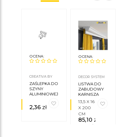
OCENA:
OCENA:
OCE
CREATIVA BY
DECOR SYSTEM
DECO
CEZAR
ZAŚLEPKA DO
LISTWA DO
OB
SZYNY
ZABUDOWY
KAR
ALUMINIOWEJ
KARNISZA
LKO
LKO10
13,5 X 16
15,5 
2,36
zł
X 200
X 2
CM
CM
85,10
zł
81,
brutto/mb
brut