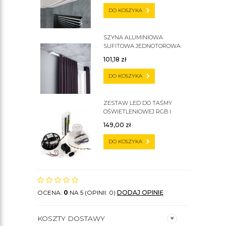
DO KOSZYKA
SZYNA ALUMINIOWA
SUFITOWA JEDNOTOROWA
ZS
101,18
zł
DO KOSZYKA
ZESTAW LED DO TAŚMY
OŚWIETLENIOWEJ RGB I
ZWYKŁEJ
149,00
zł
DO KOSZYKA
OCENA:
0
NA 5 (OPINII: 0)
DODAJ OPINIĘ
KOSZTY DOSTAWY