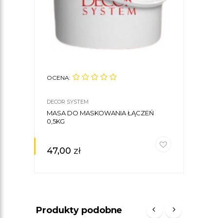
OCENA:
OCE
DECOR SYSTEM
DECO
MASA DO MASKOWANIA ŁĄCZEŃ
STY
0,5KG
LP5
6 X 
47,00
zł
66
Produkty podobne