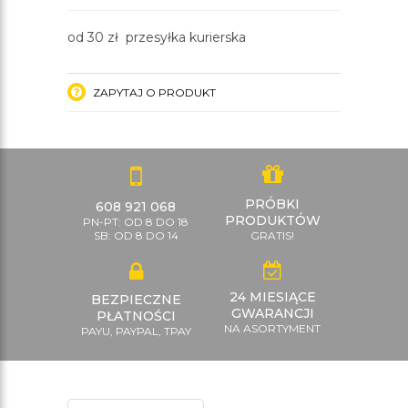
od 30 zł przesyłka kurierska
ZAPYTAJ O PRODUKT
PRÓBKI
608 921 068
PRODUKTÓW
PN-PT: OD 8 DO 18
SB: OD 8 DO 14
GRATIS!
24 MIESIĄCE
BEZPIECZNE
GWARANCJI
PŁATNOŚCI
NA ASORTYMENT
PAYU, PAYPAL, TPAY