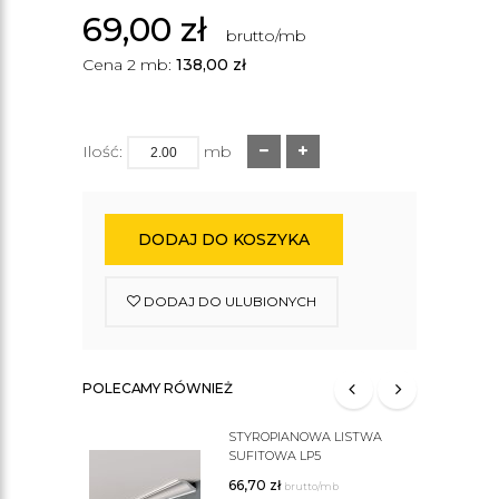
69,00
zł
brutto/mb
Cena 2 mb:
138,00
zł
Ilość:
mb
DODAJ DO KOSZYKA
DODAJ DO ULUBIONYCH
POLECAMY RÓWNIEŻ
STYROPIANOWA LISTWA
SUFITOWA LP5
66,70
zł
brutto/mb