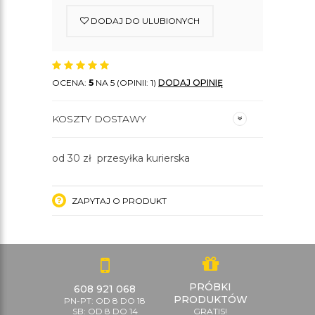
DODAJ DO ULUBIONYCH
OCENA:
5
NA 5 (OPINII: 1)
DODAJ OPINIĘ
KOSZTY DOSTAWY
od 30 zł przesyłka kurierska
ZAPYTAJ O PRODUKT
PRÓBKI
608 921 068
PRODUKTÓW
PN-PT: OD 8 DO 18
SB: OD 8 DO 14
GRATIS!