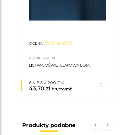
OCENA:
OCE
DECOR SYSTEM
DECO
LISTWA OŚWIETLENIOWA LO1A
LIS
6 X 8,5 X 200 CM
9,5 
43,70
zł
54
brutto/mb
Produkty podobne