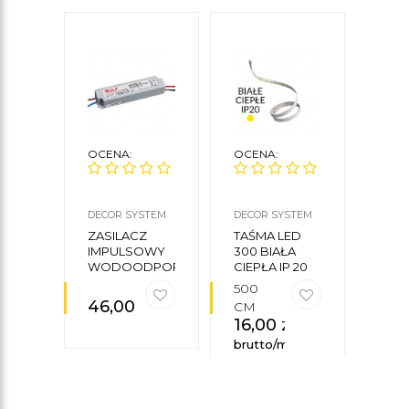
OCENA:
OCENA:
OCE
DECOR SYSTEM
DECOR SYSTEM
DECO
ZASILACZ
TAŚMA LED
ZAS
IMPULSOWY
300 BIAŁA
IMP
WODOODPORNY
CIEPŁA IP 20
WO
IP 67 GPV
SMD 3528 12V
IP 6
500
12V/2A 20W
12V/
46,00
zł
122
CM
16,00
zł
brutto/mb