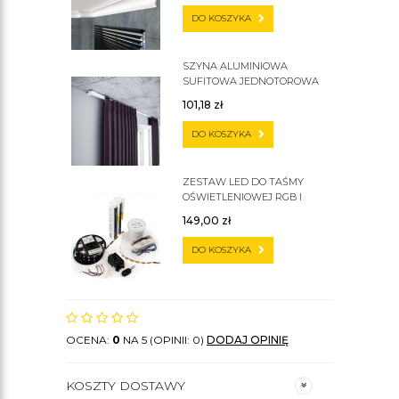
DO KOSZYKA
SZYNA ALUMINIOWA
SUFITOWA JEDNOTOROWA
ZS
101,18
zł
DO KOSZYKA
ZESTAW LED DO TAŚMY
OŚWIETLENIOWEJ RGB I
ZWYKŁEJ
149,00
zł
DO KOSZYKA
OCENA:
0
NA 5 (OPINII: 0)
DODAJ OPINIĘ
KOSZTY DOSTAWY