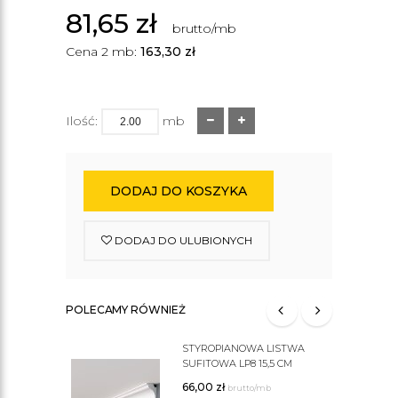
81,65
zł
brutto/mb
Cena 2 mb:
163,30
zł
Ilość:
mb
DODAJ DO KOSZYKA
DODAJ DO ULUBIONYCH
POLECAMY RÓWNIEŻ
STYROPIANOWA LISTWA
SUFITOWA LP8 15,5 CM
66,00
zł
brutto/mb