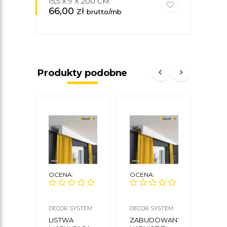
15,5 X 9 X 200 CM
66,00
zł
30
brutto/mb
Produkty podobne
OCENA:
OCENA:
OCE
DECOR SYSTEM
DECOR SYSTEM
DECO
LISTWA
ZABUDOWANY
LIS