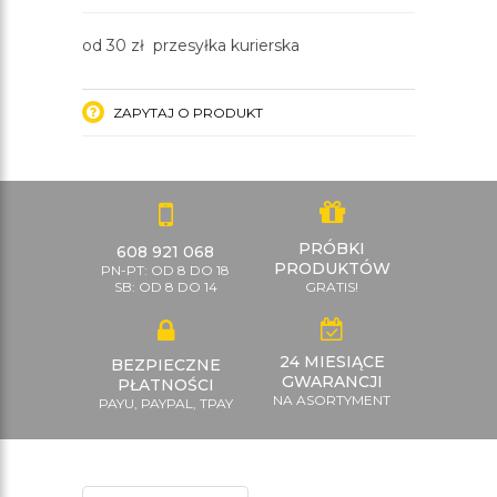
od 30 zł przesyłka kurierska
ZAPYTAJ O PRODUKT
PRÓBKI
608 921 068
PRODUKTÓW
PN-PT: OD 8 DO 18
SB: OD 8 DO 14
GRATIS!
24 MIESIĄCE
BEZPIECZNE
GWARANCJI
PŁATNOŚCI
NA ASORTYMENT
PAYU, PAYPAL, TPAY