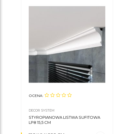
OCENA:
OCE
DECOR SYSTEM
CREA
STYROPIANOWA LISTWA SUFITOWA
KLE
LP8 15,5 CM
CREA