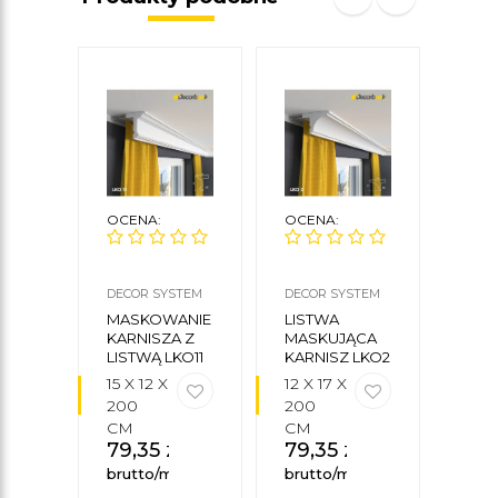
OCE
OCENA:
OCENA:
CREA
DECOR SYSTEM
DECOR SYSTEM
CEZA
ŻAB
MASKOWANIE
LISTWA
SZY
KARNISZA Z
MASKUJĄCA
ALU
LISTWĄ LKO11
KARNISZ LKO2
10 SZ
15 X 12 X
12 X 17 X
8,1
200
200
CM
CM
79,35
zł
79,35
zł
brutto/mb
brutto/mb