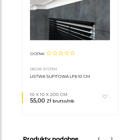
OCENA:
OCE
DECOR SYSTEM
CREA
LISTWA SUFITOWA LP6 10 CM
KLE
CREA
10 X 10 X 200 CM
55,00
zł
30
brutto/mb
Produkty podobne