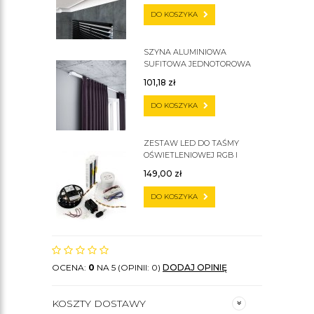
DO KOSZYKA
SZYNA ALUMINIOWA
SUFITOWA JEDNOTOROWA
ZS
101,18
zł
DO KOSZYKA
ZESTAW LED DO TAŚMY
OŚWIETLENIOWEJ RGB I
ZWYKŁEJ
149,00
zł
DO KOSZYKA
OCENA:
0
NA 5 (OPINII: 0)
DODAJ OPINIĘ
KOSZTY DOSTAWY