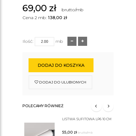
69,00
zł
brutto/mb
Cena 2 mb:
138,00
zł
Ilość:
mb
DODAJ DO KOSZYKA
DODAJ DO ULUBIONYCH
POLECAMY RÓWNIEŻ
LISTWA SUFITOWA LP6 10 CM
55,00
zł
brutto/mb