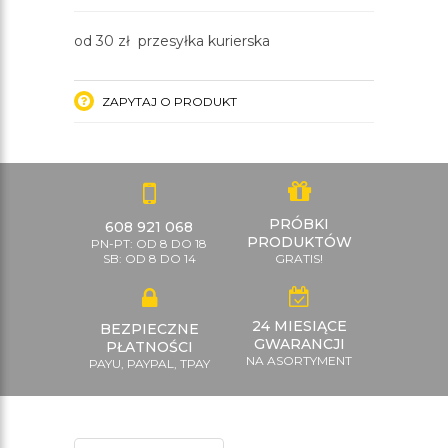
od 30 zł przesyłka kurierska
ZAPYTAJ O PRODUKT
PRÓBKI
608 921 068
PRODUKTÓW
PN-PT: OD 8 DO 18
SB: OD 8 DO 14
GRATIS!
24 MIESIĄCE
BEZPIECZNE
GWARANCJI
PŁATNOŚCI
NA ASORTYMENT
PAYU, PAYPAL, TPAY