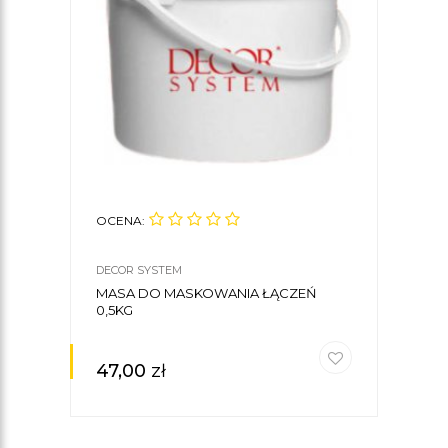
OCENA:
OCE
DECOR SYSTEM
CREA
MASA DO MASKOWANIA ŁĄCZEŃ
KLE
0,5KG
CREA
47,00
zł
30