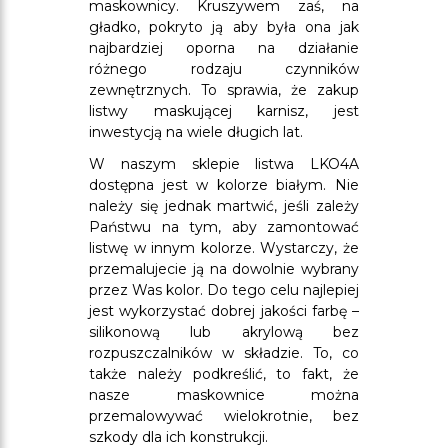
maskownicy. Kruszywem zaś, na
gładko, pokryto ją aby była ona jak
najbardziej oporna na działanie
różnego rodzaju czynników
zewnętrznych. To sprawia, że zakup
listwy maskującej karnisz, jest
inwestycją na wiele długich lat.
W naszym sklepie listwa LKO4A
dostępna jest w kolorze białym. Nie
należy się jednak martwić, jeśli zależy
Państwu na tym, aby zamontować
listwę w innym kolorze. Wystarczy, że
przemalujecie ją na dowolnie wybrany
przez Was kolor. Do tego celu najlepiej
jest wykorzystać dobrej jakości farbę –
silikonową lub akrylową bez
rozpuszczalników w składzie. To, co
także należy podkreślić, to fakt, że
nasze maskownice można
przemalowywać wielokrotnie, bez
szkody dla ich konstrukcji.