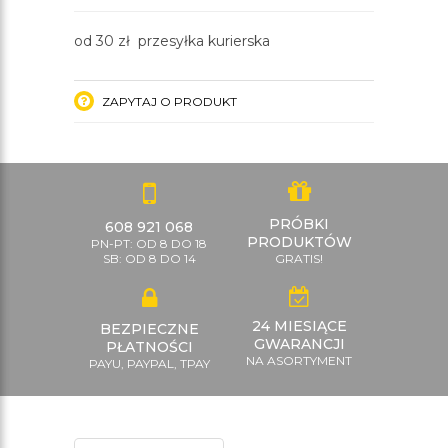
od 30 zł przesyłka kurierska
ZAPYTAJ O PRODUKT
PRÓBKI
608 921 068
PRODUKTÓW
PN-PT: OD 8 DO 18
SB: OD 8 DO 14
GRATIS!
24 MIESIĄCE
BEZPIECZNE
GWARANCJI
PŁATNOŚCI
NA ASORTYMENT
PAYU, PAYPAL, TPAY