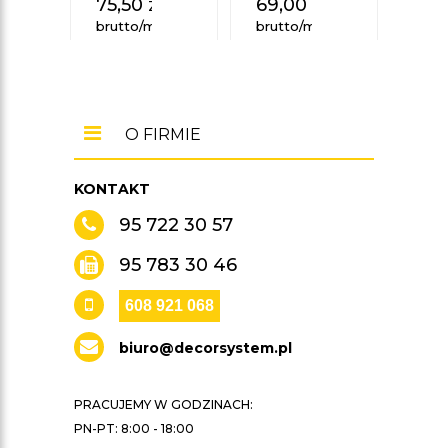
75,50
zł
69,00
zł
65,
brutto/mb
brutto/mb
brut
O FIRMIE
KONTAKT
95 722 30 57
95 783 30 46
608 921 068
biuro@decorsystem.pl
PRACUJEMY W GODZINACH:
PN-PT: 8:00 - 18:00