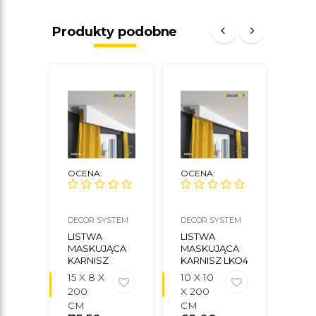
Produkty podobne
OCENA:
OCENA:
OCE
DECOR SYSTEM
DECOR SYSTEM
DECO
LISTWA
LISTWA
LIS
MASKUJĄCA
MASKUJĄCA
MAS
KARNISZ
KARNISZ LKO4
KARN
LKO3A
15 X 8 X
10 X 10
10 X 
200
X 200
X 2
CM
CM
CM