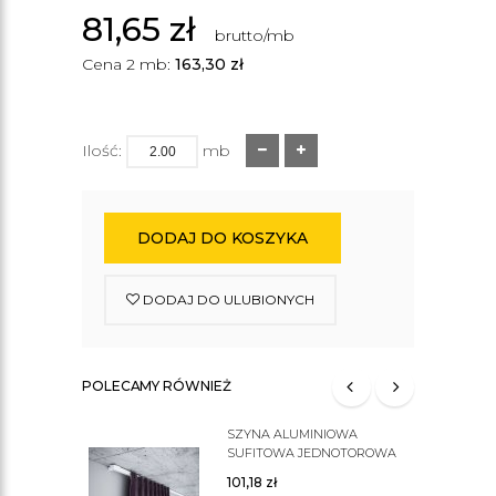
81,65
zł
brutto/mb
Cena 2 mb:
163,30
zł
Ilość:
mb
DODAJ DO KOSZYKA
DODAJ DO ULUBIONYCH
POLECAMY RÓWNIEŻ
SZYNA ALUMINIOWA
SUFITOWA JEDNOTOROWA
ZS
101,18
zł