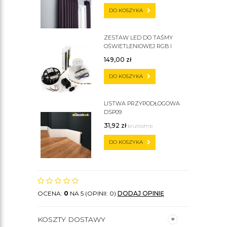
DO KOSZYKA
ZESTAW LED DO TAŚMY
OŚWIETLENIOWEJ RGB I
ZWYKŁEJ
149,00
zł
DO KOSZYKA
LISTWA PRZYPODŁOGOWA
DSP09
31,92
zł
brutto/mb
DO KOSZYKA
OCENA:
0
NA 5 (OPINII: 0)
DODAJ OPINIĘ
KOSZTY DOSTAWY