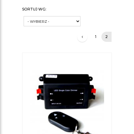
SORTUJ WG:
1
2