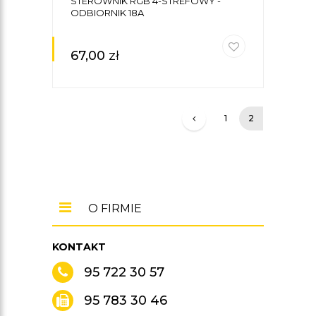
STEROWNIK RGB 4-STREFOWY -
ODBIORNIK 18A
67,00
zł
1
2
O FIRMIE
KONTAKT
95 722 30 57
95 783 30 46