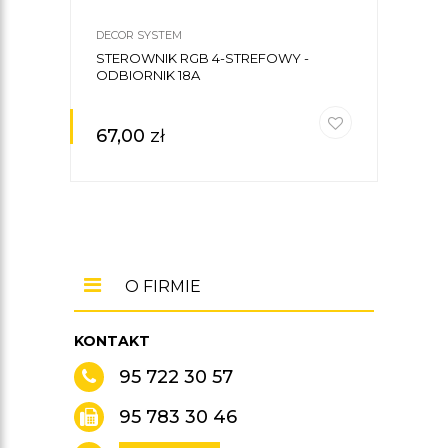
DECOR SYSTEM
DECO
STEROWNIK RGB 4-STREFOWY -
ZASI
ODBIORNIK 18A
WOD
67,00
zł
24
O FIRMIE
KONTAKT
95 722 30 57
95 783 30 46