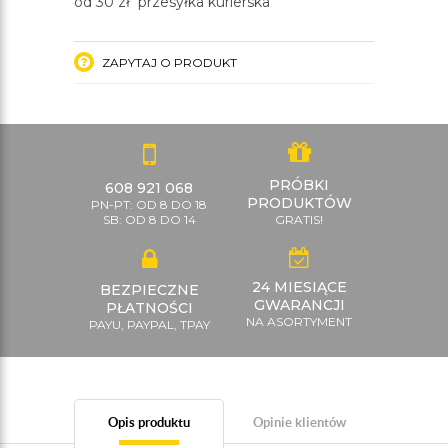
od 30 zł przesyłka kurierska
ZAPYTAJ O PRODUKT
PRÓBKI
608 921 068
PRODUKTÓW
PN-PT: OD 8 DO 18
SB: OD 8 DO 14
GRATIS!
24 MIESIĄCE
BEZPIECZNE
GWARANCJI
PŁATNOŚCI
NA ASORTYMENT
PAYU, PAYPAL, TPAY
Opis produktu
Opinie klientów