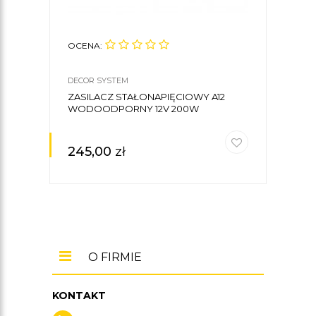
OCENA:
OCE
DECOR SYSTEM
DECO
ZASILACZ STAŁONAPIĘCIOWY A12
PILO
WODOODPORNY 12V 200W
STR
245,00
zł
44
O FIRMIE
KONTAKT