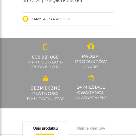
od 30 zł przesyłka kurierska
ZAPYTAJ O PRODUKT
PRÓBKI
608 921 068
PRODUKTÓW
PN-PT: OD 8 DO 18
SB: OD 8 DO 14
GRATIS!
24 MIESIĄCE
BEZPIECZNE
GWARANCJI
PŁATNOŚCI
NA ASORTYMENT
PAYU, PAYPAL, TPAY
Opis produktu
Opinie klientów