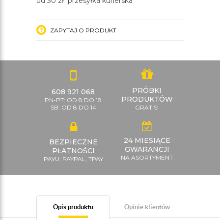
od 30 zł przesyłka kurierska
ZAPYTAJ O PRODUKT
PRÓBKI
608 921 068
PRODUKTÓW
PN-PT: OD 8 DO 18
SB: OD 8 DO 14
GRATIS!
24 MIESIĄCE
BEZPIECZNE
GWARANCJI
PŁATNOŚCI
NA ASORTYMENT
PAYU, PAYPAL, TPAY
Opis produktu
Opinie klientów