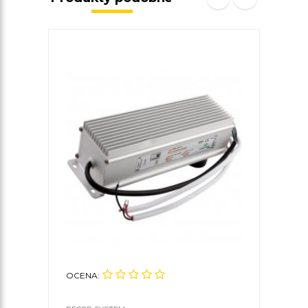
OCENA:
OCE