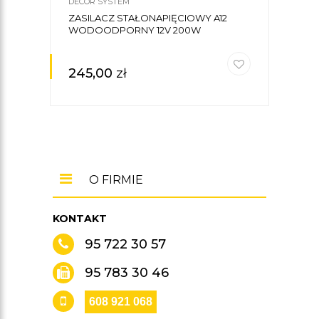
DECOR SYSTEM
DECO
ZASILACZ STAŁONAPIĘCIOWY A12
ZAS
WODOODPORNY 12V 200W
WOD
35W
245,00
zł
71,
O FIRMIE
KONTAKT
95 722 30 57
95 783 30 46
608 921 068