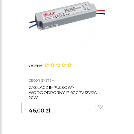
OCENA:
OCE
DECOR SYSTEM
DECO
ZASILACZ IMPULSOWY
ZAS
WODOODPORNY IP 67 GPV 12V/2A
WOD
20W
60W
46,00
zł
85