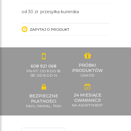
od 30 zł przesyłka kurierska
ZAPYTAJ O PRODUKT
PRÓBKI
608 921 068
PRODUKTÓW
PN-PT: OD 8 DO 18
SB: OD 8 DO 14
GRATIS!
24 MIESIĄCE
BEZPIECZNE
GWARANCJI
PŁATNOŚCI
NA ASORTYMENT
PAYU, PAYPAL, TPAY