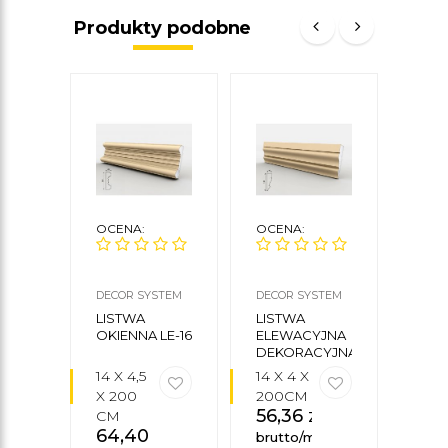
Produkty podobne
OCENA:
OCENA:
OCE
DECOR SYSTEM
DECOR SYSTEM
DECO
LISTWA
LISTWA
LIS
OKIENNA LE-16
ELEWACYJNA
ELE
DEKORACYJNA
LE-1
LE-29
14 X 4,5
14 X 4 X
14 X 
X 200
200CM
X 2
56,36
zł
CM
CM
64,40
zł
51,
brutto/mb