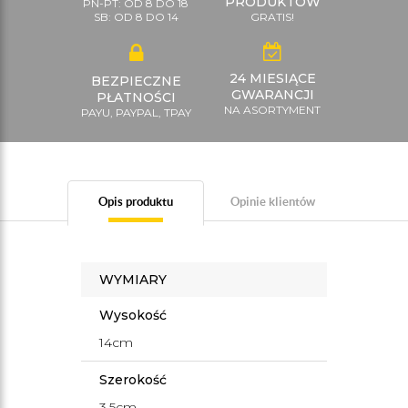
PRODUKTÓW
PN-PT: OD 8 DO 18
SB: OD 8 DO 14
GRATIS!
24 MIESIĄCE
BEZPIECZNE
GWARANCJI
PŁATNOŚCI
NA ASORTYMENT
PAYU, PAYPAL, TPAY
Opis produktu
Opinie klientów
WYMIARY
Wysokość
14cm
Szerokość
3,5cm