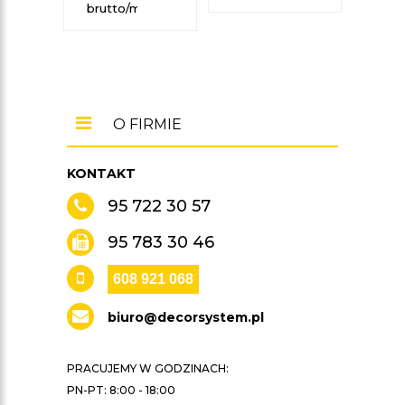
brutto/mb
brut
O FIRMIE
KONTAKT
95 722 30 57
95 783 30 46
608 921 068
biuro@decorsystem.pl
PRACUJEMY W GODZINACH:
PN-PT: 8:00 - 18:00