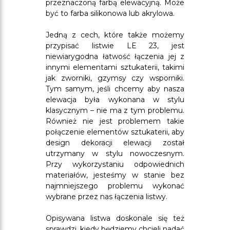
przeznaczoną farbą elewacyjną. Może
być to farba silikonowa lub akrylowa.
Jedną z cech, które także możemy
przypisać listwie LE 23, jest
niewiarygodna łatwość łączenia jej z
innymi elementami sztukaterii, takimi
jak zworniki, gzymsy czy wsporniki.
Tym samym, jeśli chcemy aby nasza
elewacja była wykonana w stylu
klasycznym – nie ma z tym problemu.
Również nie jest problemem takie
połączenie elementów sztukaterii, aby
design dekoracji elewacji został
utrzymany w stylu nowoczesnym.
Przy wykorzystaniu odpowiednich
materiałów, jesteśmy w stanie bez
najmniejszego problemu wykonać
wybrane przez nas łączenia listwy.
Opisywana listwa doskonale się też
sprawdzi, kiedy będziemy chcieli nadać