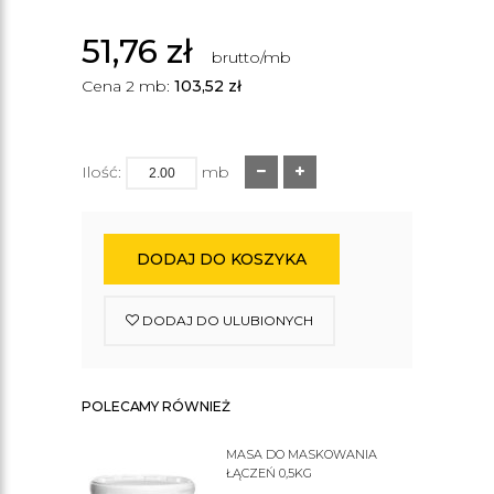
51,76
zł
brutto/mb
Cena 2 mb:
103,52
zł
Ilość:
mb
DODAJ DO KOSZYKA
DODAJ DO ULUBIONYCH
POLECAMY RÓWNIEŻ
MASA DO MASKOWANIA
ŁĄCZEŃ 0,5KG