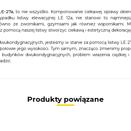
LE-27a
, to nie wszystko. Komponowanie ciekawej oprawy okien 
ypadku listwy elewacyjnej LE 12a, nie stanowi to najmnie
ówno ze zwornikami, gzymsami jak również wspornikami. Ma
z pomocą naszej listwy stworzyć ciekawą i estetyczną dekorację
ukondygnacyjnych, jesteśmy w stanie za pomocą listwy LE 27a s
połowie jego wysokości. Tym samym, znacząco zmienimy propor
 budynków dwukondygnacyjnych, problem wrażenia ciężkiej i m
adzić.
Produkty powiązane