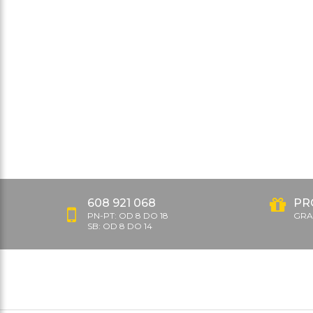
608 921 068
PR
PN-PT: OD 8 DO 18
GRAT
SB: OD 8 DO 14