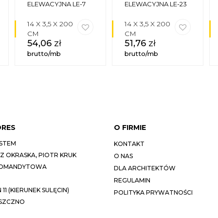
OKÓŁDRZWIOWA
ELEWACYJNA LE-7
ELEWACYJNA LE-23
14 X 3,5 X 200
14 X 3,5 X 200
CM
CM
54,06
zł
51,76
zł
brutto/mb
brutto/mb
DRES
O FIRMIE
STEM
KONTAKT
 OKRASKA, PIOTR KRUK
O NAS
KOMANDYTOWA
DLA ARCHITEKTÓW
REGULAMIN
11 (KIERUNEK SULĘCIN)
POLITYKA PRYWATNOŚCI
ESZCZNO