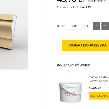
brutto/mb
Cena 2 mb:
87,40
zł
Ilość:
mb
DODAJ DO KOSZYKA
POLECAMY RÓWNIEŻ
MASA DO MA
ŁĄCZEŃ 0,5KG
47,00
zł
DO KOSZYKA