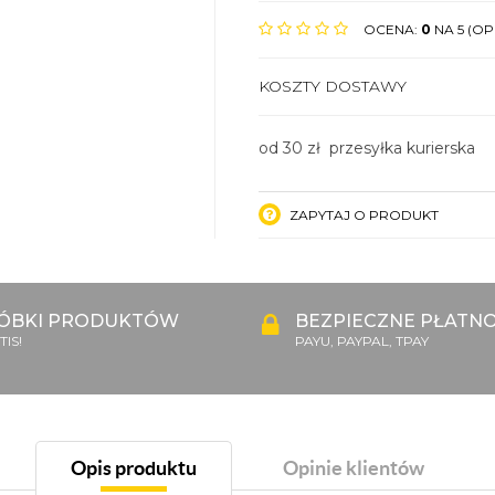
OCENA:
0
NA 5 (OPI
KOSZTY DOSTAWY
od 30 zł przesyłka kurierska
ZAPYTAJ O PRODUKT
ÓBKI PRODUKTÓW
BEZPIECZNE PŁATNO
IS!
PAYU, PAYPAL, TPAY
Opis produktu
Opinie klientów