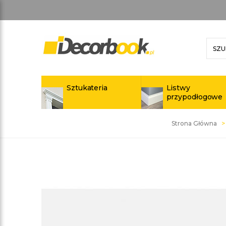
Sztukateria
Listwy
przypodłogowe
Strona Główna