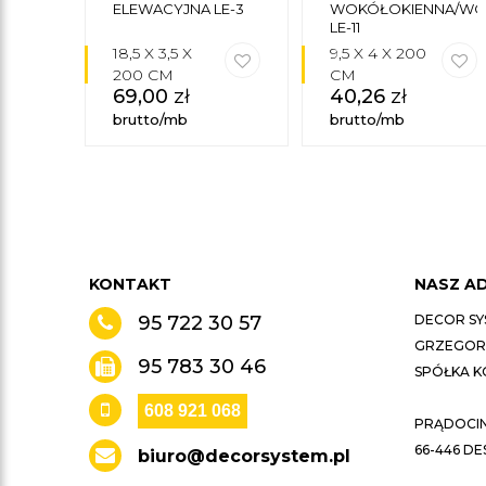
ELEWACYJNA LE-3
WOKÓŁOKIENNA/W
LE-11
18,5 X 3,5 X
9,5 X 4 X 200
200 CM
CM
69,00
zł
40,26
zł
brutto/mb
brutto/mb
KONTAKT
NASZ A
95 722 30 57
DECOR SY
GRZEGORZ
95 783 30 46
SPÓŁKA 
608 921 068
PRĄDOCIN 
66-446 D
biuro@decorsystem.pl