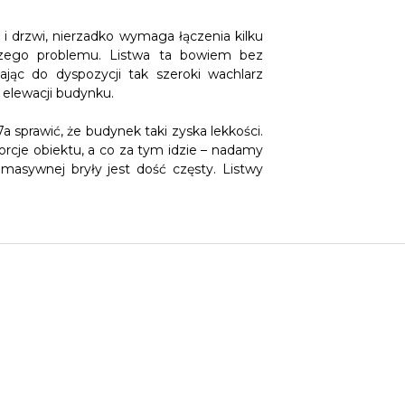
i drzwi, nierzadko wymaga łączenia kilku
jszego problemu. Listwa ta bowiem bez
jąc do dyspozycji tak szeroki wachlarz
 elewacji budynku.
prawić, że budynek taki zyska lekkości.
cje obiektu, a co za tym idzie – nadamy
asywnej bryły jest dość częsty. Listwy