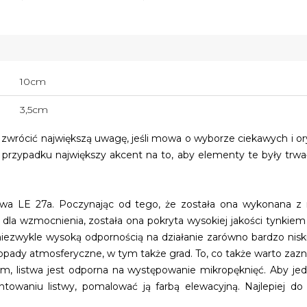
10cm
3,5cm
 zwrócić największą uwagę, jeśli mowa o wyborze ciekawych i o
rzypadku największy akcent na to, aby elementy te były trwał
stwa LE 27a. Poczynając od tego, że została ona wykonana z n
dla wzmocnienia, została ona pokryta wysokiej jakości tynkiem 
niezwykle wysoką odpornością na działanie zarówno bardzo niski
k opady atmosferyczne, w tym także grad. To, co także warto zaz
m, listwa jest odporna na występowanie mikropęknięć. Aby jed
owaniu listwy, pomalować ją farbą elewacyjną. Najlepiej do 