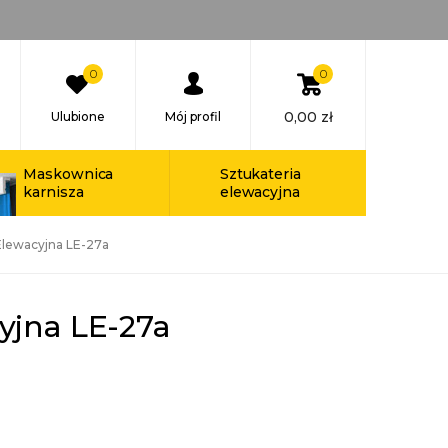
0
0
0,00
zł
Ulubione
Mój profil
Maskownica
Sztukateria
karnisza
elewacyjna
Elewacyjna LE-27a
yjna LE-27a