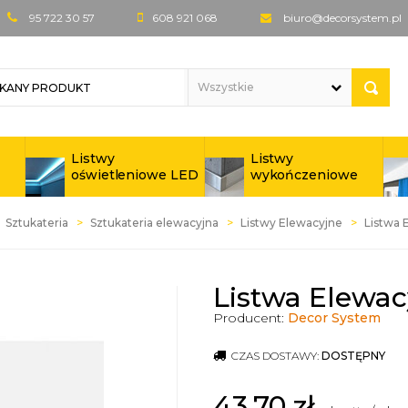
95 722 30 57
608 921 068
biuro@decorsystem.pl
Listwy
Listwy
oświetleniowe LED
wykończeniowe
Sztukateria
Sztukateria elewacyjna
Listwy Elewacyjne
Listwa 
Listwa Elewac
Producent:
Decor System
CZAS DOSTAWY:
DOSTĘPNY
43,70
zł