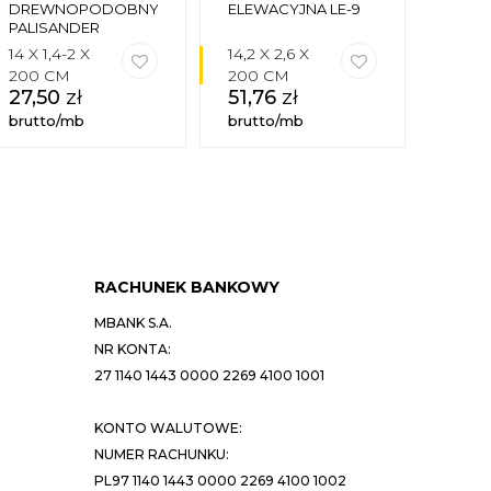
DREWNOPODOBNY
ELEWACYJNA LE-9
ELEW
PALISANDER
DEKO
CIEMNY
29
14 X 1,4-2 X
14,2 X 2,6 X
14 X 4
200 CM
200 CM
200
27,50
zł
51,76
zł
56,
brutto/mb
brutto/mb
brutt
RACHUNEK BANKOWY
MBANK S.A.
NR KONTA:
27 1140 1443 0000 2269 4100 1001
KONTO WALUTOWE:
NUMER RACHUNKU:
PL97 1140 1443 0000 2269 4100 1002