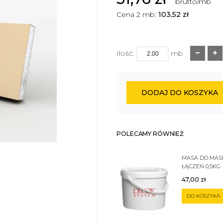
brutto/mb
Cena 2 mb:
103,52
zł
Ilość:
mb
DODAJ DO KOSZYKA
POLECAMY RÓWNIEŻ
MASA DO MA
ŁĄCZEŃ 0,5KG
47,00
zł
DO KOSZYKA