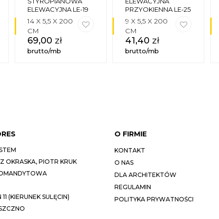
STYROPIANOWA
ELEWACYJNA
ELEWACYJNA LE-19
PRZYOKIENNA LE-25
14 X 5,5 X 200
9 X 5,5 X 200
CM
CM
69,00
zł
41,40
zł
brutto/mb
brutto/mb
DRES
O FIRMIE
STEM
KONTAKT
 OKRASKA, PIOTR KRUK
O NAS
KOMANDYTOWA
DLA ARCHITEKTÓW
REGULAMIN
11 (KIERUNEK SULĘCIN)
POLITYKA PRYWATNOŚCI
ESZCZNO