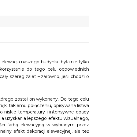
y elewacja naszego budynku była nie tylko
ykorzystanie do tego celu odpowiednich
ały szereg zalet – zarówno, jeśli chodzi o
tórego został on wykonany. Do tego celu
ęki takiemu połączeniu, opisywana listwa
zo niskie temperatury i intensywne opady
dla uzyskania lepszego efektu wizualnego,
ości farbą elewacyjną w wybranym przez
lny efekt dekoracji elewacyjnej, ale też