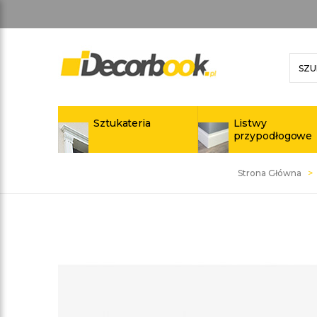
Sztukateria
Listwy
przypodłogowe
Strona Główna