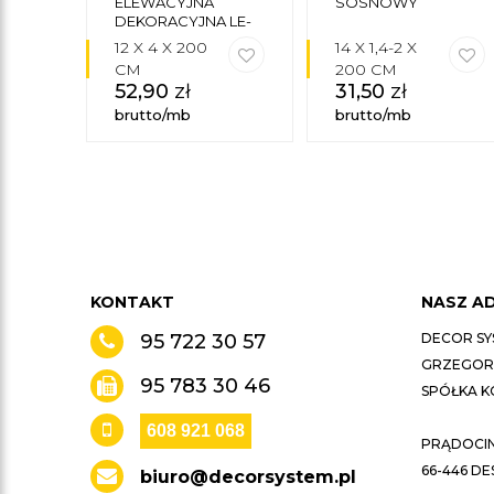
ELEWACYJNA
SOSNOWY
DEKORACYJNA LE-
29A
12 X 4 X 200
14 X 1,4-2 X
CM
200 CM
52,90
zł
31,50
zł
brutto/mb
brutto/mb
KONTAKT
NASZ A
95 722 30 57
DECOR SY
GRZEGORZ
95 783 30 46
SPÓŁKA 
608 921 068
PRĄDOCIN 
66-446 D
biuro@decorsystem.pl