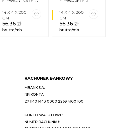
ELEWACYJNA LE-27
ELEWACJE LE-31
ELEW
14 X 4 X 200
14 X 4 X 200
14 X 
CM
CM
CM
56,36
zł
56,36
zł
51,7
brutto/mb
brutto/mb
brutt
RACHUNEK BANKOWY
MBANK S.A.
NR KONTA:
27 1140 1443 0000 2269 4100 1001
KONTO WALUTOWE:
NUMER RACHUNKU: