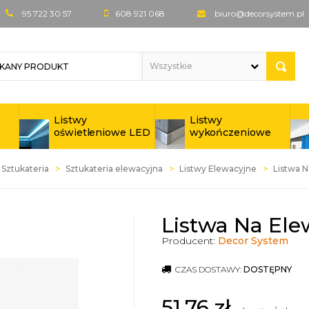
95 722 30 57
608 921 068
biuro@decorsystem.pl
Listwy
Listwy
oświetleniowe LED
wykończeniowe
Sztukateria
Sztukateria elewacyjna
Listwy Elewacyjne
Listwa 
Listwa Na Ele
Producent:
Decor System
CZAS DOSTAWY:
DOSTĘPNY
51,76
zł