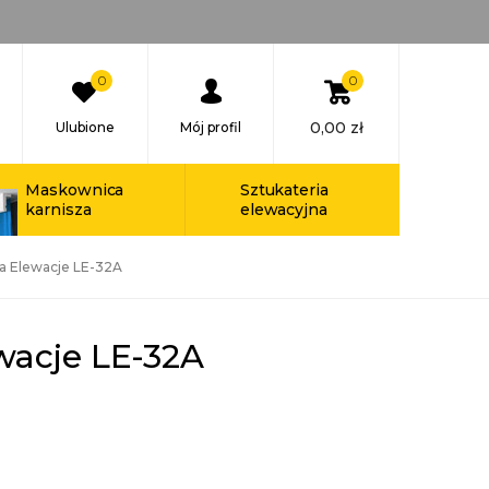
0
0
0,00
zł
Ulubione
Mój profil
Maskownica
Sztukateria
karnisza
elewacyjna
Na Elewacje LE-32A
wacje LE-32A