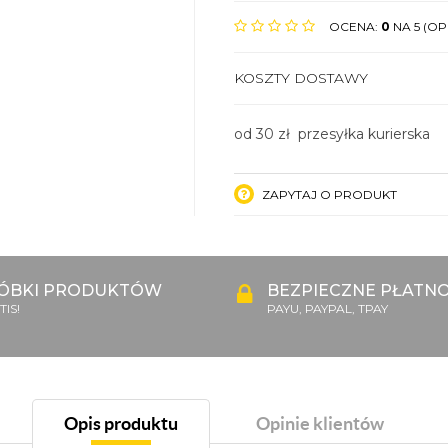
OCENA:
0
NA 5 (OPI
KOSZTY DOSTAWY
od 30 zł przesyłka kurierska
ZAPYTAJ O PRODUKT
ÓBKI PRODUKTÓW
BEZPIECZNE PŁATNO
IS!
PAYU, PAYPAL, TPAY
Opis produktu
Opinie klientów