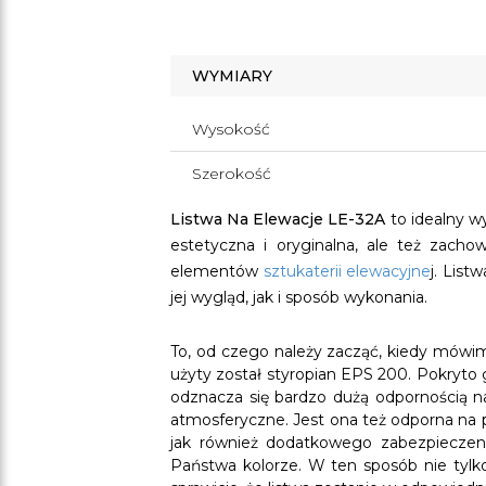
WYMIARY
Wysokość
Szerokość
Listwa Na Elewacje LE-32A
to idealny wy
estetyczna i oryginalna, ale też zach
elementów
sztukaterii elewacyjne
j. List
jej wygląd, jak i sposób wykonania.
To, od czego należy zacząć, kiedy mówi
użyty został styropian EPS 200. Pokryto
odznacza się bardzo dużą odpornością na
atmosferyczne. Jest ona też odporna na p
jak również dodatkowego zabezpieczeni
Państwa kolorze. W ten sposób nie tylko