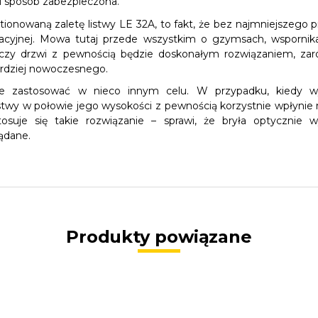
ni sposób zabezpieczona.
tionowaną zaletę listwy LE 32A, to fakt, że bez najmniejszego
acyjnej. Mowa tutaj przede wszystkim o gzymsach, wspornik
czy drzwi z pewnością będzie doskonałym rozwiązaniem, za
ardziej nowoczesnego.
e zastosować w nieco innym celu. W przypadku, kiedy w
wy w połowie jego wysokości z pewnością korzystnie wpłynie n
suje się takie rozwiązanie – sprawi, że bryła optycznie wy
żądane.
Produkty powiązane