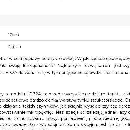
12cm
2,4cm
bór w celu poprawy estetyki elewacji. W jaki sposób sprawić, ab
owała swoją funkcjonalność? Najlepszym rozwiązaniem jest w
wa LE 32A doskonale się w tym przypadku sprawdzi. Posiada ona c
my o modelu LE 32A, to przede wszystkim rodzaj materiału, z k
 go dodatkowo bardzo cienką warstwą tynku sztukatorskiego. Dzi
 działanie takich czynników, jak skrajnie wysokie czy też bard
owstawanie mikropęknięć. Nasi specjaliści zalecają jednak, aby 
a, po zamontowaniu listwy, pomalować ją odpowiedniej jak
 zachowacie Państwo spójność kompozycyjną, jeśli chodzi o fina