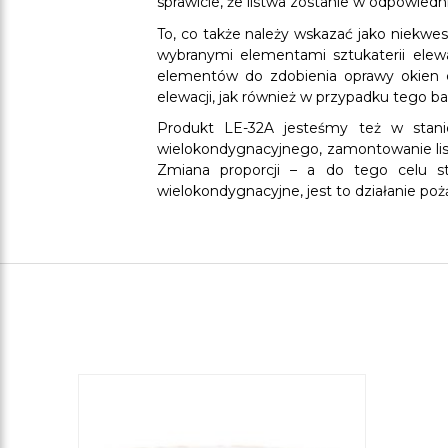
sprawicie, że listwa zostanie w odpowied
To, co także należy wskazać jako niekwes
wybranymi elementami sztukaterii elew
elementów do zdobienia oprawy okien 
elewacji, jak również w przypadku tego b
Produkt LE-32A jesteśmy też w stani
wielokondygnacyjnego, zamontowanie list
Zmiana proporcji – a do tego celu sto
wielokondygnacyjne, jest to działanie po