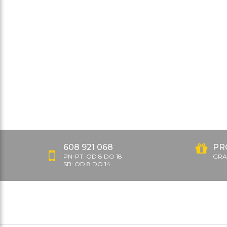
608 921 068
PR
PN-PT: OD 8 DO 18
GRAT
SB: OD 8 DO 14