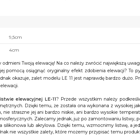
9,5cm
4cm
ry odmieni Twoją elewację! Na co należy zwrócić największą uw
 jej pomocą osiągnąć oryginalny efekt zdobienia elewacji? To pyt
ednak okazuje, zalet modelu LE 11 jest naprawdę bardzo dużo. P
elewacji.
listwie elewacyjnej LE-11
? Przede wszystkim należy podkreśli
nętrznych. Dzięki temu, że została ona wykonana z wysokiej j
nie straszne jej ani bardzo niskie, ani bardzo wysokie temperat
mosferycznych. Zalecamy jednak, już po zamontowaniu listwy, po
e ona silikonowa lub akrylowa. Dzięki temu, wzmocnimy listwę, a 
dnak nie wszystkie zalety, które możemy przypisać temu produk