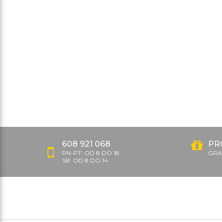
608 921 068
PR
PN-PT: OD 8 DO 18
GRAT
SB: OD 8 DO 14