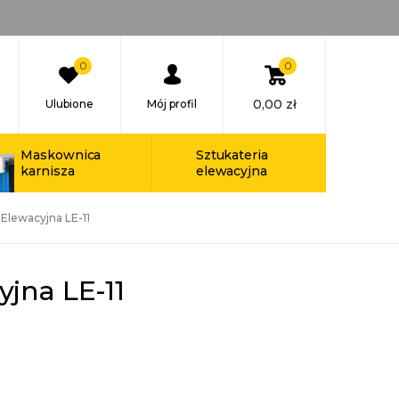
0
0
0,00
zł
Ulubione
Mój profil
Maskownica
Sztukateria
karnisza
elewacyjna
 Elewacyjna LE-11
yjna LE-11