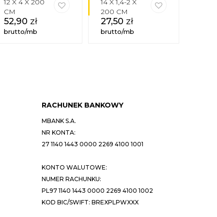
12 X 4 X 200
14 X 1,4-2 X
10 X 
CM
200 CM
CM
52,90
zł
27,50
zł
43,
brutto/mb
brutto/mb
brutt
RACHUNEK BANKOWY
MBANK S.A.
NR KONTA:
27 1140 1443 0000 2269 4100 1001
KONTO WALUTOWE:
NUMER RACHUNKU:
PL97 1140 1443 0000 2269 4100 1002
KOD BIC/SWIFT: BREXPLPWXXX