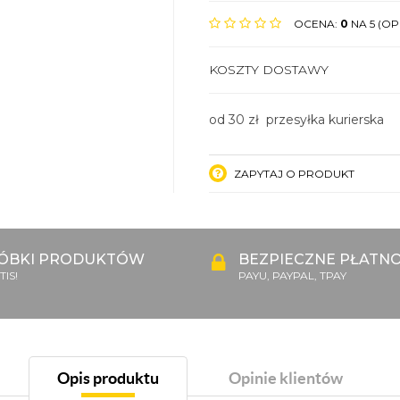
OCENA:
0
NA 5 (OPI
KOSZTY DOSTAWY
od 30 zł przesyłka kurierska
ZAPYTAJ O PRODUKT
ÓBKI PRODUKTÓW
BEZPIECZNE PŁATNO
IS!
PAYU, PAYPAL, TPAY
Opis produktu
Opinie klientów