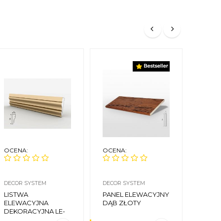
OCENA:
OCENA:
OCEN
DECOR SYSTEM
DECOR SYSTEM
DECOR
LISTWA
PANEL ELEWACYJNY
LISTW
ELEWACYJNA
DĄB ZŁOTY
ELEWA
DEKORACYJNA LE-
29A