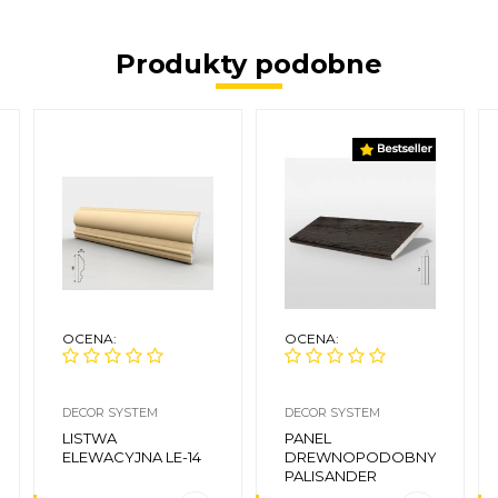
Produkty podobne
OCENA:
OCENA:
DECOR SYSTEM
DECOR SYSTEM
LISTWA
PANEL
ELEWACYJNA LE-14
DREWNOPODOBNY
PALISANDER
CIEMNY