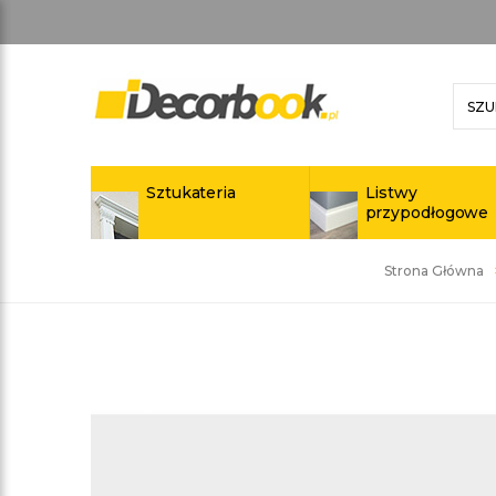
Sztukateria
Listwy
przypodłogowe
Strona Główna