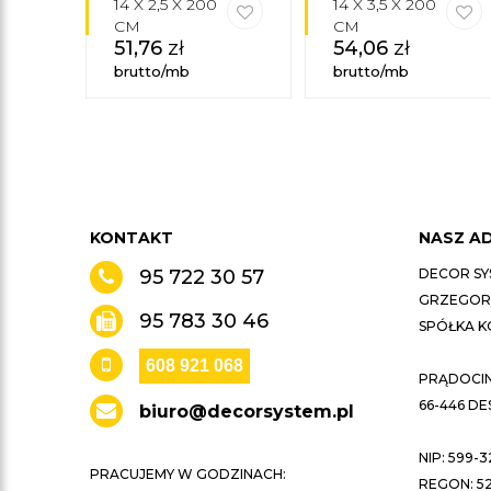
14 X 2,5 X 200
14 X 3,5 X 200
CM
CM
51,76
zł
54,06
zł
brutto/mb
brutto/mb
KONTAKT
NASZ A
95 722 30 57
DECOR SY
GRZEGORZ
95 783 30 46
SPÓŁKA 
608 921 068
PRĄDOCIN 
66-446 D
biuro@decorsystem.pl
NIP: 599-3
PRACUJEMY W GODZINACH:
REGON: 52