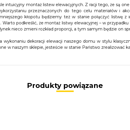
kle intuicyjny montaż listew elewacyjnych. Z racji tego, że są on
ykorzystaniu przeznaczonych do tego celu materiałów i akc
niejszego kłopotu będziemy też w stanie połączyć listwę z in
ki. Warto podkreślić, że montaż listwy elewacyjnej – w przypa
dynek nieco zmieni rozkład proporcji, a tym samym będzie on spr
a wykonaniu dekoracji elewacji naszego domu w stylu klasyc
ne w naszym sklepie, jesteście w stanie Państwo zrealizować ka
Produkty powiązane