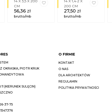
14 X 3,5 X 200
14 X 1,4-2 X
CM
200 CM
56,36
zł
27,50
zł
brutto/mb
brutto/mb
DRES
O FIRMIE
STEM
KONTAKT
 OKRASKA, PIOTR KRUK
O NAS
KOMANDYTOWA
DLA ARCHITEKTÓW
REGULAMIN
11 (KIERUNEK SULĘCIN)
POLITYKA PRYWATNOŚCI
ESZCZNO
26-37-75
1547376