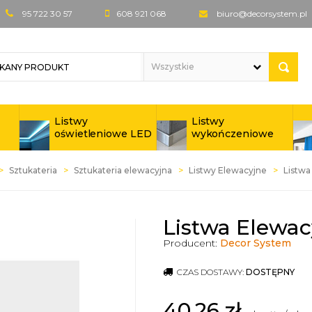
95 722 30 57
608 921 068
biuro@decorsystem.pl
Listwy
Listwy
oświetleniowe LED
wykończeniowe
Sztukateria
Sztukateria elewacyjna
Listwy Elewacyjne
Listwa
Listwa Elewac
Producent:
Decor System
CZAS DOSTAWY:
DOSTĘPNY
40,26
zł