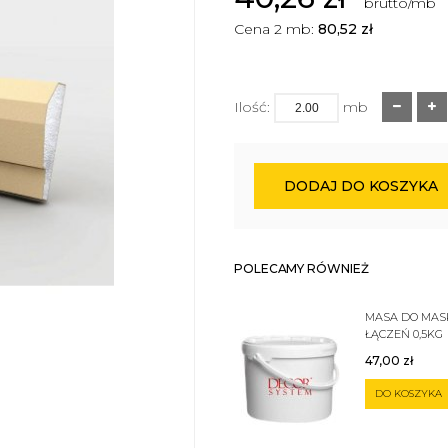
brutto/mb
Cena 2 mb:
80,52
zł
Ilość:
mb
DODAJ DO KOSZYKA
POLECAMY RÓWNIEŻ
MASA DO MA
ŁĄCZEŃ 0,5KG
47,00
zł
DO KOSZYKA