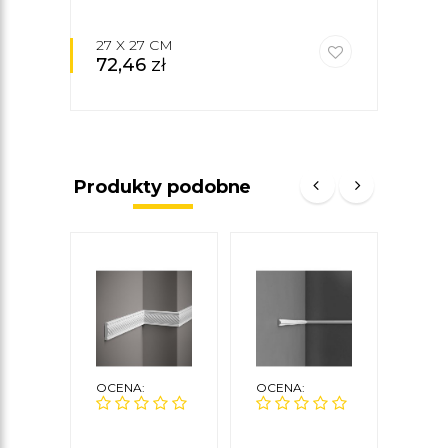
27 X 27 CM
24 
72,46
zł
54
Produkty podobne
OCENA:
OCENA:
OCE