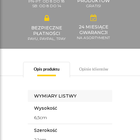
PRODUKTÓW
PN-PT: OD 8 DO 18
SB: OD 8 DO 14
GRATIS!
24 MIESIĄCE
BEZPIECZNE
GWARANCJI
PŁATNOŚCI
NA ASORTYMENT
PAYU, PAYPAL, TPAY
Opis produktu
Opinie klientów
WYMIARY LISTWY
Wysokość
6,5cm
Szerokość
2,1cm