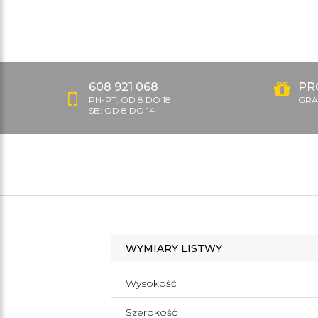
608 921 068
PR
PN-PT: OD 8 DO 18
GRAT
SB: OD 8 DO 14
WYMIARY LISTWY
Wysokość
Szerokość