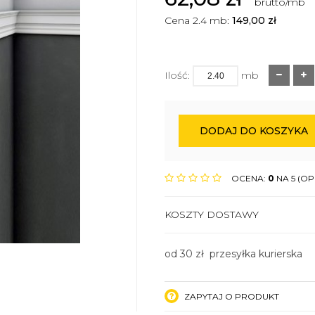
brutto/mb
Cena 2.4 mb:
149,00
zł
Ilość:
mb
DODAJ DO KOSZYKA
OCENA:
0
NA 5 (OPI
KOSZTY DOSTAWY
od 30 zł przesyłka kurierska
ZAPYTAJ O PRODUKT