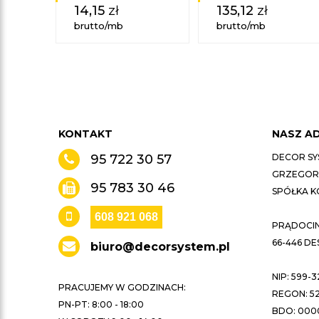
14,15
zł
135,12
zł
brutto/mb
brutto/mb
KONTAKT
NASZ A
95 722 30 57
DECOR SY
GRZEGORZ
95 783 30 46
SPÓŁKA 
608 921 068
PRĄDOCIN 
66-446 D
biuro@decorsystem.pl
NIP: 599-3
PRACUJEMY W GODZINACH:
REGON: 52
PN-PT: 8:00 - 18:00
BDO: 000