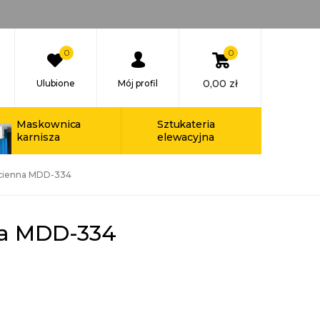
0
0
0,00
zł
Ulubione
Mój profil
Maskownica
Sztukateria
karnisza
elewacyjna
Ścienna MDD-334
na MDD-334