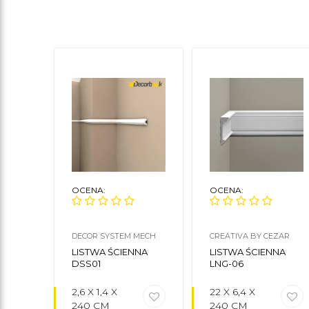
OCENA:
OCENA:
DECOR SYSTEM MECH
CREATIVA BY CEZAR
LISTWA ŚCIENNA
LISTWA ŚCIENNA
DSS01
LNG-06
2,6 X 1,4 X
22 X 6,4 X
240 CM
240 CM