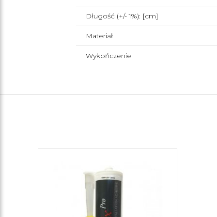
Długość (+/- 1%): [cm]
Materiał
Wykończenie