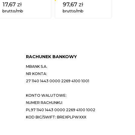
17,67
zł
97,67
zł
138
brutto/mb
brutto/mb
brutt
RACHUNEK BANKOWY
MBANK S.A.
NR KONTA:
27 1140 1443 0000 2269 4100 1001
KONTO WALUTOWE:
NUMER RACHUNKU:
PL97 1140 1443 0000 2269 4100 1002
KOD BIC/SWIFT: BREXPLPWXXX