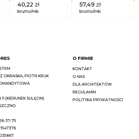
40,22
zł
57,49
zł
brutto/mb
brutto/mb
DRES
O FIRMIE
STEM
KONTAKT
 OKRASKA, PIOTR KRUK
O NAS
KOMANDYTOWA
DLA ARCHITEKTÓW
REGULAMIN
11 (KIERUNEK SULĘCIN)
POLITYKA PRYWATNOŚCI
ESZCZNO
26-37-75
1547376
035867