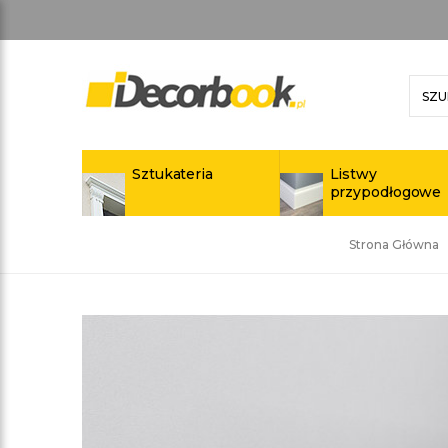
Sztukateria
Listwy
przypodłogowe
Strona Główna