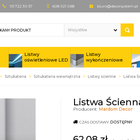
95 722 30 57
608 921 068
biuro@decorsystem.pl
Listwy
Listwy
oświetleniowe LED
wykończeniowe
Sztukateria
Sztukateria wewnętrzna
Listwy ścienne
Listwa 
Listwa Ścien
Producent:
Mardom Decor
CZAS DOSTAWY:
DOSTĘPNY
62,08
zł