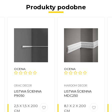
Produkty podobne
OCENA:
OCENA:
ORAC DECOR
MARDOM DECOR
LISTWA ŚCIENNA
LISTWA ŚCIENNA
P9050
MDC250
2,5 X 1,5 X 200
8,1 X 2 X 200
CM
CM