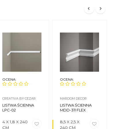
OCENA:
OCENA:
OCEN
CREATIVA BY CEZAR
MARDOM DECOR
ORAC 
LISTWA ŚCIENNA
LISTWA ŚCIENNA
LISTW
LPC-02
MDD-311 FLEX
P7020
4 X 1,8 X 240
8,5 X 2,5 X
11 X 1
CM
240 CM
CM