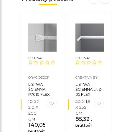
OCENA:
OCENA:
OCE
ORAC DECOR
CREATIVA BY
NMC
CEZAR
LISTWA
LISTWA
LIS
ŚCIENNA
ŚCIENNA LNZ-
ŚCIE
P7010 FLEX
05 FLEX
10,5 X
5,3 X 1,9
21 X 
2,0 X
X 235
200
200
CM
CM
85,32
zł
106
CM
140,05
zł
brutto/mb
brut
brutto/mb