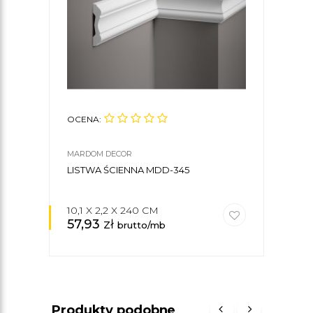
OCENA:
OCE
MARDOM DECOR
MARD
LISTWA ŚCIENNA MDD-345
KLE
10,1 X 2,2 X 240 CM
57,93
zł
35
brutto/mb
Produkty podobne