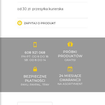
od 30 zł przesyłka kurierska
ZAPYTAJ O PRODUKT
PRÓBKI
608 921 068
PRODUKTÓW
PN-PT: OD 8 DO 18
SB: OD 8 DO 14
GRATIS!
24 MIESIĄCE
BEZPIECZNE
GWARANCJI
PŁATNOŚCI
NA ASORTYMENT
PAYU, PAYPAL, TPAY