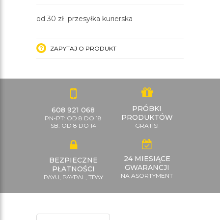
od 30 zł przesyłka kurierska
ZAPYTAJ O PRODUKT
PRÓBKI
608 921 068
PRODUKTÓW
PN-PT: OD 8 DO 18
SB: OD 8 DO 14
GRATIS!
24 MIESIĄCE
BEZPIECZNE
GWARANCJI
PŁATNOŚCI
NA ASORTYMENT
PAYU, PAYPAL, TPAY