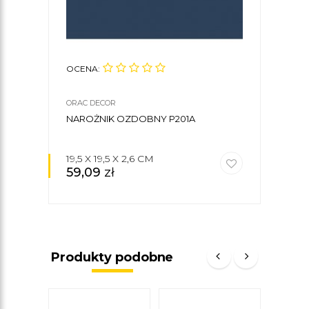
OCENA:
OCE
ORAC DECOR
ORAC
NAROŻNIK OZDOBNY P201A
KLE
DEC
19,5 X 19,5 X 2,6 CM
59,09
zł
34
Produkty podobne