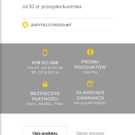
od 30 zł przesyłka kurierska
ZAPYTAJ O PRODUKT
PRÓBKI
608 921 068
PRODUKTÓW
PN-PT: OD 8 DO 18
SB: OD 8 DO 14
GRATIS!
24 MIESIĄCE
BEZPIECZNE
GWARANCJI
PŁATNOŚCI
NA ASORTYMENT
PAYU, PAYPAL, TPAY
Opis produktu
Opinie klientów