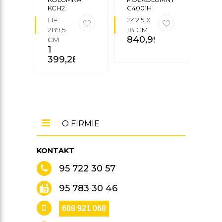
KCH2
C4001H
KDH
H=
242,5 X
H=
289,5
18 CM
289,
840,99
zł
CM
CM
1
1
399,28
zł
26
O FIRMIE
KONTAKT
95 722 30 57
95 783 30 46
608 921 068