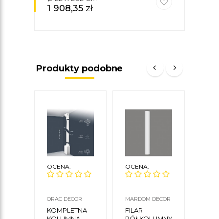
1 908,35
zł
1 8
Produkty podobne
OCENA:
OCENA:
OCE
ORAC DECOR
MARDOM DECOR
ORAC
KOMPLETNA
FILAR
KOM
KOLUMNA
PÓŁKOLUMNY
KOL