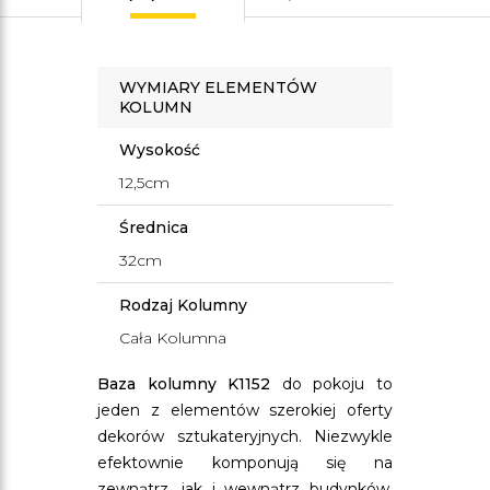
WYMIARY ELEMENTÓW
KOLUMN
Wysokość
12,5cm
Średnica
32cm
Rodzaj Kolumny
Cała Kolumna
Baza kolumny K1152
do pokoju to
jeden z elementów szerokiej oferty
dekorów sztukateryjnych. Niezwykle
efektownie komponują się na
zewnątrz, jak i wewnątrz budynków.