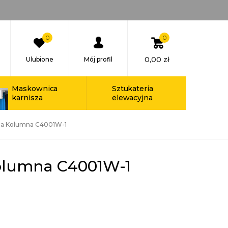
0
0
0,00
zł
Ulubione
Mój profil
Maskownica
Sztukateria
karnisza
elewacyjna
a Kolumna C4001W-1
olumna C4001W-1