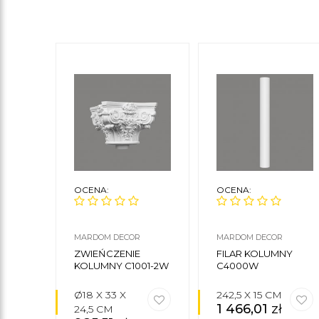
OCENA:
OCENA:
MARDOM DECOR
MARDOM DECOR
ZWIEŃCZENIE
FILAR KOLUMNY
KOLUMNY C1001-2W
C4000W
Ø18 X 33 X
242,5 X 15 CM
1 466,01
zł
24,5 CM