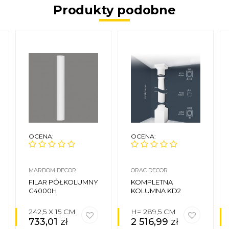
Produkty podobne
OCENA:
OCENA:
MARDOM DECOR
ORAC DECOR
FILAR PÓŁKOLUMNY
KOMPLETNA
C4000H
KOLUMNA KD2
242,5 X 15 CM
H= 289,5 CM
733,01
zł
2 516,99
zł