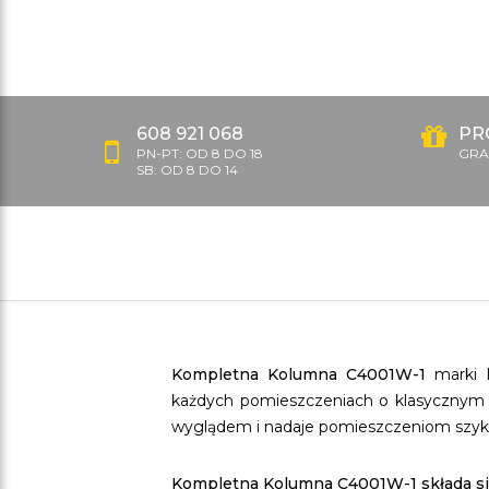
608 921 068
PR
PN-PT: OD 8 DO 18
GRAT
SB: OD 8 DO 14
Kompletna Kolumna C4001W-1
marki 
każdych pomieszczeniach o klasycznym wy
wyglądem i nadaje pomieszczeniom szyku
Kompletna Kolumna C4001W-1 składa si