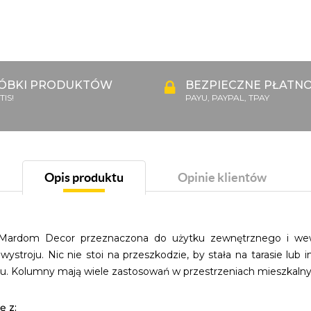
ÓBKI PRODUKTÓW
BEZPIECZNE PŁATNO
IS!
PAYU, PAYPAL, TPAY
Opis produktu
Opinie klientów
Mardom Decor przeznaczona do użytku zewnętrznego i wew
stroju. Nic nie stoi na przeszkodzie, by stała na tarasie lu
. Kolumny mają wiele zastosowań w przestrzeniach mieszkalny
ę z: