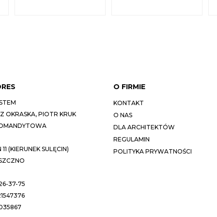
DRES
O FIRMIE
STEM
KONTAKT
 OKRASKA, PIOTR KRUK
O NAS
KOMANDYTOWA
DLA ARCHITEKTÓW
REGULAMIN
11 (KIERUNEK SULĘCIN)
POLITYKA PRYWATNOŚCI
ESZCZNO
26-37-75
1547376
035867