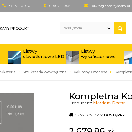
95 722 30 57
608 921 068
biuro@decorsystem.pl
Listwy
Listwy
oświetleniowe LED
wykończeniowe
tukateria
Sztukateria wewnętrzna
Kolumny Ozdobne
Kompletn
Kompletna K
Producent:
Mardom Decor
CZAS DOSTAWY:
DOSTĘPNY
2 679,86
zł