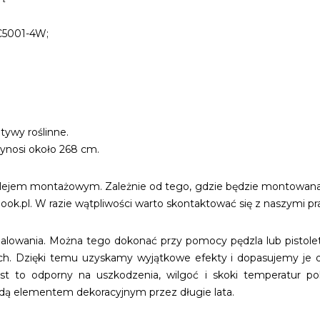
C5001-4W;
ywy roślinne.
nosi około 268 cm.
ejem montażowym. Zależnie od tego, gdzie będzie montowana ko
ok.pl. W razie wątpliwości warto skontaktować się z naszymi p
lowania. Można tego dokonać przy pomocy pędzla lub pistole
ych. Dzięki temu uzyskamy wyjątkowe efekty i dopasujemy je do
to odporny na uszkodzenia, wilgoć i skoki temperatur pol
dą elementem dekoracyjnym przez długie lata.