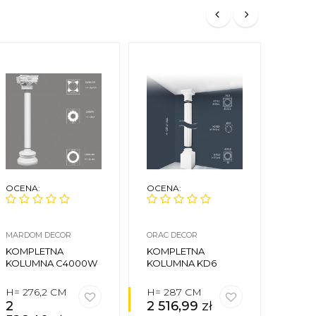
OCENA:
OCENA:
OCEN
MARDOM DECOR
ORAC DECOR
ORAC 
KOMPLETNA
KOMPLETNA
ZWIE
KOLUMNA C4000W
KOLUMNA KD6
KOLUM
H= 276,2 CM
H= 287 CM
Ø 14,
2
2 516,99
zł
CM