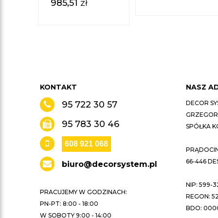
985,51
zł
KONTAKT
NASZ A
95 722 30 57
DECOR SY
GRZEGORZ
95 783 30 46
SPÓŁKA 
608 921 068
PRĄDOCIN 
66-446 D
biuro@decorsystem.pl
NIP: 599-3
PRACUJEMY W GODZINACH:
REGON: 52
PN-PT: 8:00 - 18:00
BDO: 000
W SOBOTY 9:00 - 14:00