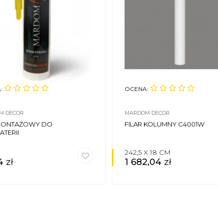
:
OCENA:
M DECOR
MARDOM DECOR
 MONTAŻOWY DO
FILAR KOLUMNY C4001W
ATERII
242,5 X 18 CM
44
zł
1 682,04
zł