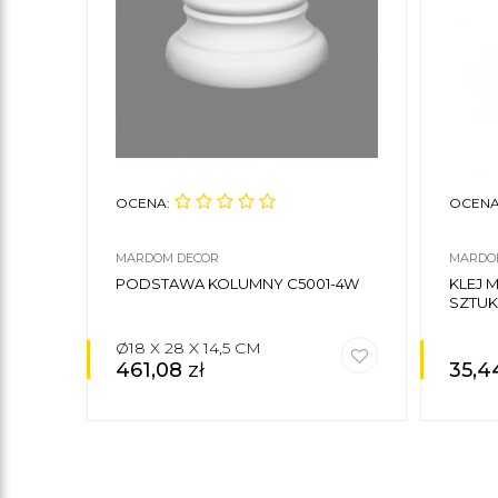
OCENA:
OCENA
MARDOM DECOR
MARDO
PODSTAWA KOLUMNY C5001-4W
KLEJ
SZTUK
Ø18 X 28 X 14,5 CM
461,08
zł
35,