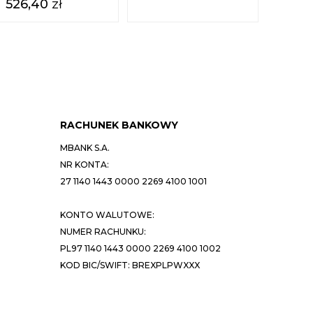
526,40
zł
682
RACHUNEK BANKOWY
MBANK S.A.
NR KONTA:
27 1140 1443 0000 2269 4100 1001
KONTO WALUTOWE:
NUMER RACHUNKU:
PL97 1140 1443 0000 2269 4100 1002
KOD BIC/SWIFT: BREXPLPWXXX