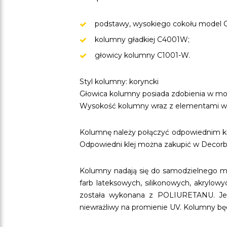
podstawy, wysokiego cokołu model 
kolumny gładkiej C4001W;
głowicy kolumny C1001-W.
Styl kolumny: koryncki
Głowica kolumny posiada zdobienia w mot
Wysokość kolumny wraz z elementami wy
Kolumnę należy połączyć odpowiednim kl
Odpowiedni klej można zakupić w Decorbo
Kolumny nadają się do samodzielnego ma
farb lateksowych, silikonowych, akrylow
została wykonana z POLIURETANU. Jest 
niewrażliwy na promienie UV. Kolumny bę