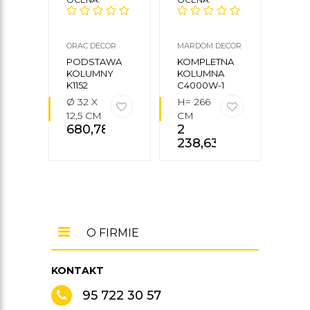
ORAC DECOR
MARDOM DECOR
MARD
PODSTAWA
KOMPLETNA
KOM
KOLUMNY
KOLUMNA
PÓŁ
K1152
C4000W-1
C400
Ø 32 X
H= 266
H=
12,5 CM
CM
281,
680,78
zł
2
CM
238,63
zł
1
33
O FIRMIE
KONTAKT
95 722 30 57