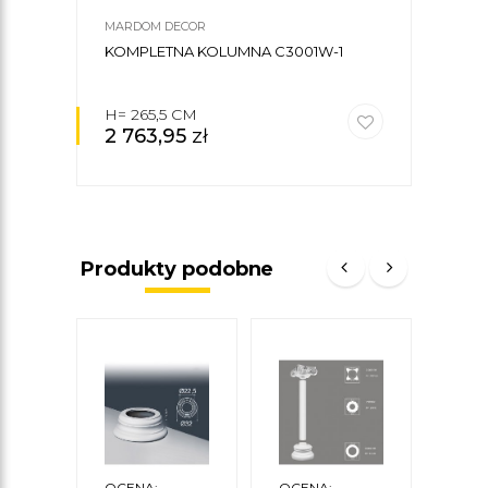
MARDOM DECOR
MARD
KOMPLETNA KOLUMNA C3001W-1
KOM
H= 265,5 CM
H= 
2 763,95
zł
3 0
Produkty podobne
OCENA:
OCENA:
OCE