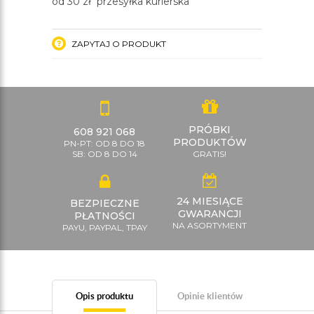
od 30 zł przesyłka kurierska
ZAPYTAJ O PRODUKT
PRÓBKI
608 921 068
PRODUKTÓW
PN-PT: OD 8 DO 18
SB: OD 8 DO 14
GRATIS!
24 MIESIĄCE
BEZPIECZNE
GWARANCJI
PŁATNOŚCI
NA ASORTYMENT
PAYU, PAYPAL, TPAY
Opis produktu
Opinie klientów