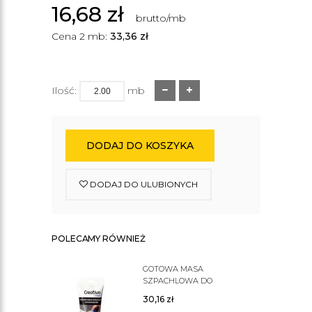
16,68
zł
brutto/mb
Cena 2 mb:
33,36
zł
Ilość:
mb
DODAJ DO KOSZYKA
DODAJ DO ULUBIONYCH
POLECAMY RÓWNIEŻ
GOTOWA MASA
SZPACHLOWA DO
SZTUKATERII C200
30,16
zł