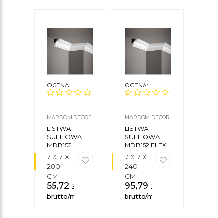
OCENA:
OCENA:
OCE
MARDOM DECOR
MARDOM DECOR
ORAC
LISTWA
LISTWA
LIS
SUFITOWA
SUFITOWA
SUF
MDB152
MDB152 FLEX
CX14
MARDOM
MARDOM
7 X 7 X
7 X 7 X
5,9 X
DECOR
DECOR
200
240
X 2
CM
CM
CM
55,72
zł
95,79
zł
26
brutto/mb
brutto/mb
brut