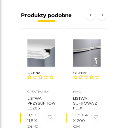
Produkty podobne
OCENA:
OCENA:
OCE
CREATIVA BY
NMC
MARD
CEZAR
LISTWA
LISTWA
LIS
PRZYSUFITOWA
SUFITOWA Z1
SUF
LGZ06
FLEX
MDB1
MA
11,5 X
10,5 X 4
4,4 
DEC
11,5 X
X 200
4,4 
24- C,
CM
200