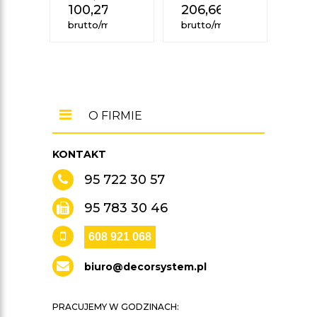
100,27
zł
206,66
zł
CM
37,
brutto/mb
brutto/mb
brut
O FIRMIE
KONTAKT
95 722 30 57
95 783 30 46
608 921 068
biuro@decorsystem.pl
PRACUJEMY W GODZINACH: