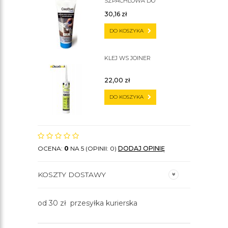
SZPACHLOWA DO
SZTUKATERII C200
30,16
zł
DO KOSZYKA
KLEJ WS JOINER
22,00
zł
DO KOSZYKA
OCENA:
0
NA 5 (OPINII: 0)
DODAJ OPINIĘ
KOSZTY DOSTAWY
od 30 zł przesyłka kurierska