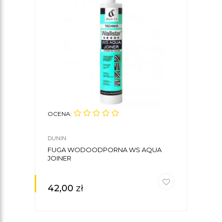
OCENA:
OCE
DUNIN
DUNI
FUGA WODOODPORNA WS AQUA
KLEJ
JOINER
42,00
zł
48