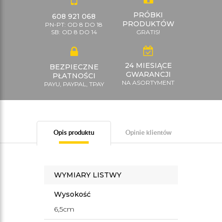
PRÓBKI
608 921 068
PRODUKTÓW
PN-PT: OD 8 DO 18
SB: OD 8 DO 14
GRATIS!
24 MIESIĄCE
BEZPIECZNE
GWARANCJI
PŁATNOŚCI
NA ASORTYMENT
PAYU, PAYPAL, TPAY
Opis produktu
Opinie klientów
WYMIARY LISTWY
Wysokość
6,5cm