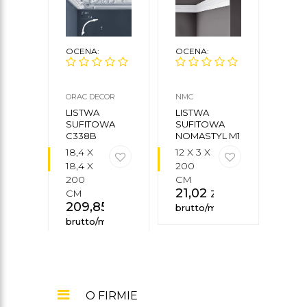
OCENA:
OCENA:
OCE
ORAC DECOR
NMC
MARD
LISTWA
LISTWA
LIS
SUFITOWA
SUFITOWA
SUF
C338B
NOMASTYL M1
MDA
NMC
MA
18,4 X
12 X 3 X
7,8 
DEC
18,4 X
200
4,4 
200
CM
200
21,02
zł
CM
CM
209,85
zł
50,
brutto/mb
brutto/mb
brut
O FIRMIE