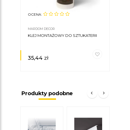
OCENA:
OCE
MARDOM DECOR
MARD
KLEJ MONTAŻOWY DO SZTUKATERII
LIST
MAR
7 X 
35,44
zł
61,
Produkty podobne