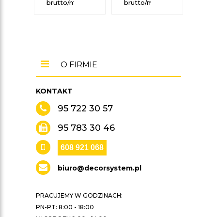
brutto/mb
brutto/mb
brut
O FIRMIE
KONTAKT
95 722 30 57
95 783 30 46
608 921 068
biuro@decorsystem.pl
PRACUJEMY W GODZINACH:
PN-PT: 8:00 - 18:00