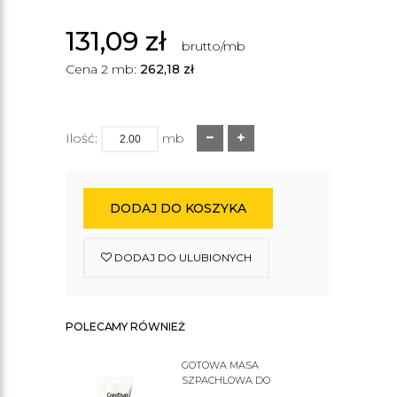
131,09
zł
brutto/mb
Cena 2 mb:
262,18
zł
Ilość:
mb
DODAJ DO KOSZYKA
DODAJ DO ULUBIONYCH
POLECAMY RÓWNIEŻ
GOTOWA MASA
SZPACHLOWA DO
SZTUKATERII C200