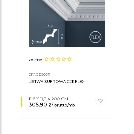
OCENA:
OCE
ORAC DECOR
ORAC
LISTWA SUFITOWA C211 FLEX
KLE
DEC
11,6 X 11,2 X 200 CM
305,90
zł
34
brutto/mb