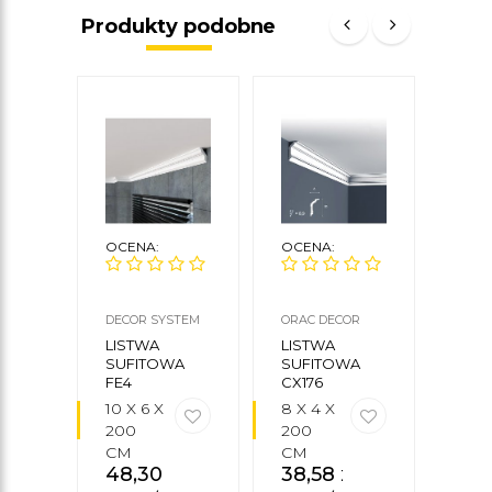
Produkty podobne
OCENA:
OCENA:
OCE
DECOR SYSTEM
ORAC DECOR
NMC
LISTWA
LISTWA
LIS
SUFITOWA
SUFITOWA
SUF
FE4
CX176
10 X 6 X
8 X 4 X
8 X 
200
200
200
CM
CM
CM
48,30
zł
38,58
zł
15,