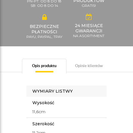
PRODUKTÓW
PN-PT: OD 8 DO 18
SB: OD 8 DO 14
GRATIS!
24 MIESIĄCE
BEZPIECZNE
GWARANCJI
PŁATNOŚCI
NA ASORTYMENT
PAYU, PAYPAL, TPAY
Opis produktu
Opinie klientów
WYMIARY LISTWY
Wysokość
11,6cm
Szerokość
11,2cm