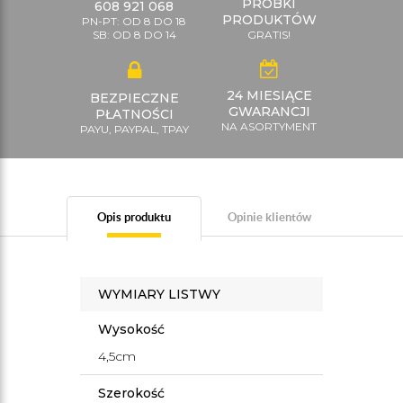
PRÓBKI
608 921 068
PRODUKTÓW
PN-PT: OD 8 DO 18
SB: OD 8 DO 14
GRATIS!
24 MIESIĄCE
BEZPIECZNE
GWARANCJI
PŁATNOŚCI
NA ASORTYMENT
PAYU, PAYPAL, TPAY
Opis produktu
Opinie klientów
WYMIARY LISTWY
Wysokość
4,5cm
Szerokość