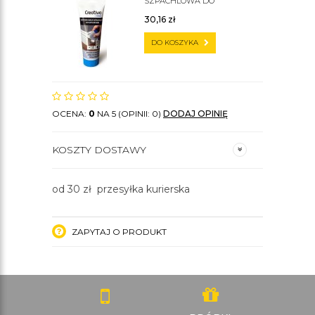
SZPACHLOWA DO
SZTUKATERII C200
30,16
zł
DO KOSZYKA
OCENA:
0
NA 5 (OPINII: 0)
DODAJ OPINIĘ
KOSZTY DOSTAWY
od 30 zł przesyłka kurierska
ZAPYTAJ O PRODUKT