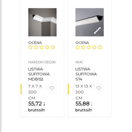
OCENA:
OCENA:
OCE
MARDOM DECOR
NMC
NMC
LISTWA
LISTWA
LIS
SUFITOWA
SUFITOWA
SUFI
MDB152
ST4
MARDOM
7 X 7 X
13 X 13 X
8 X 1
DECOR
200
200
X 2
CM
CM
CM
55,72
zł
55,88
zł
95
brutto/mb
brutto/mb
brut