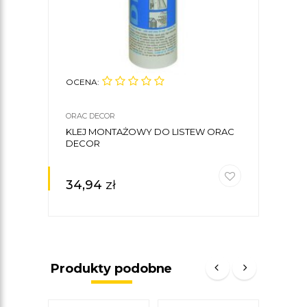
OCENA:
OCE
ORAC DECOR
ORAC
KLEJ MONTAŻOWY DO LISTEW ORAC
LIST
DECOR
4,5 
34,94
zł
25,
Produkty podobne