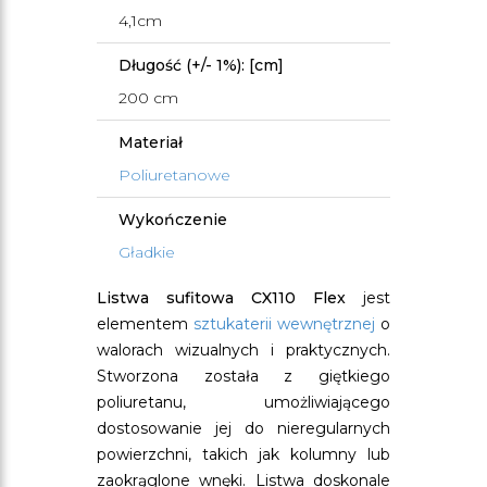
4,1cm
Długość (+/- 1%): [cm]
200 cm
Materiał
Poliuretanowe
Wykończenie
Gładkie
Listwa sufitowa CX110 Flex
jest
elementem
sztukaterii wewnętrznej
o
walorach wizualnych i praktycznych.
Stworzona została z giętkiego
poliuretanu, umożliwiającego
dostosowanie jej do nieregularnych
powierzchni, takich jak kolumny lub
zaokrąglone wnęki. Listwa doskonale