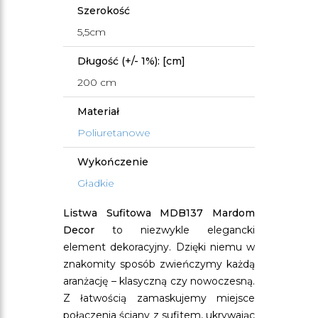
Szerokość
5,5cm
Długość (+/- 1%): [cm]
200 cm
Materiał
Poliuretanowe
Wykończenie
Gładkie
Listwa Sufitowa MDB137 Mardom
Decor
to niezwykle elegancki
element dekoracyjny. Dzięki niemu w
znakomity sposób zwieńczymy każdą
aranżację – klasyczną czy nowoczesną.
Z łatwością zamaskujemy miejsce
połączenia ściany z sufitem, ukrywając