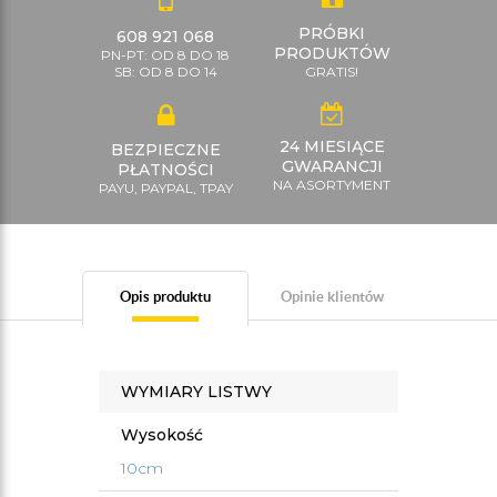
PRÓBKI
608 921 068
PRODUKTÓW
PN-PT: OD 8 DO 18
SB: OD 8 DO 14
GRATIS!
24 MIESIĄCE
BEZPIECZNE
GWARANCJI
PŁATNOŚCI
NA ASORTYMENT
PAYU, PAYPAL, TPAY
Opis produktu
Opinie klientów
WYMIARY LISTWY
Wysokość
10cm