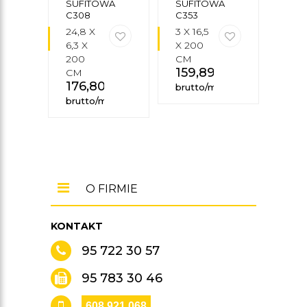
SUFITOWA
SUFITOWA
SUF
C308
C353
COM
24,8 X
3 X 16,5
7,2 X
6,3 X
X 200
X 2
200
CM
CM
159,89
zł
30
CM
176,80
zł
brutto/mb
brut
brutto/mb
O FIRMIE
KONTAKT
95 722 30 57
95 783 30 46
608 921 068