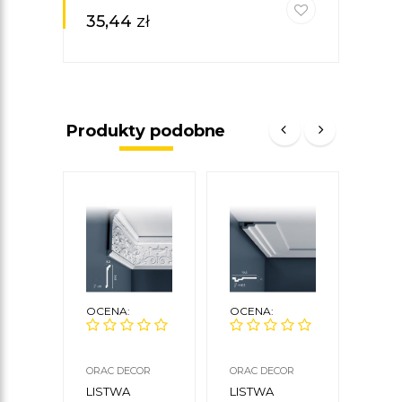
35,44
zł
Produkty podobne
OCENA:
OCENA:
OCE
ORAC DECOR
ORAC DECOR
DUNI
LISTWA
LISTWA
LIS