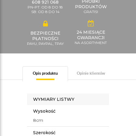
PRÓBKI
608 921 068
PRODUKTÓW
PN-PT: OD 8 DO 18
SB: OD 8 DO 14
GRATIS!
24 MIESIĄCE
BEZPIECZNE
GWARANCJI
PŁATNOŚCI
NA ASORTYMENT
PAYU, PAYPAL, TPAY
Opis produktu
Opinie klientów
WYMIARY LISTWY
Wysokość
8cm
Szerokość