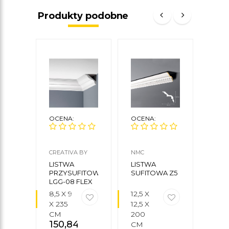
Produkty podobne
OCENA:
OCENA:
OCE
CREATIVA BY
NMC
NMC
CEZAR
LISTWA
LISTWA
LIS
PRZYSUFITOWA
SUFITOWA Z5
SUF
LGG-08 FLEX
8,5 X 9
12,5 X
8,5 
X 235
12,5 X
8,5 
CM
200
200
150,84
zł
CM
CM