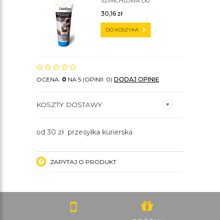
SZPACHLOWA DO
SZTUKATERII C200
30,16
zł
DO KOSZYKA
OCENA:
0
NA 5 (OPINII: 0)
DODAJ OPINIĘ
KOSZTY DOSTAWY
od 30 zł przesyłka kurierska
ZAPYTAJ O PRODUKT