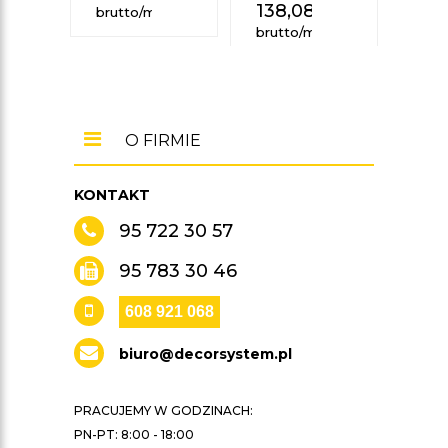
138,08
zł
97
brutto/mb
brutto/mb
brut
O FIRMIE
KONTAKT
95 722 30 57
95 783 30 46
608 921 068
biuro@decorsystem.pl
PRACUJEMY W GODZINACH:
PN-PT: 8:00 - 18:00