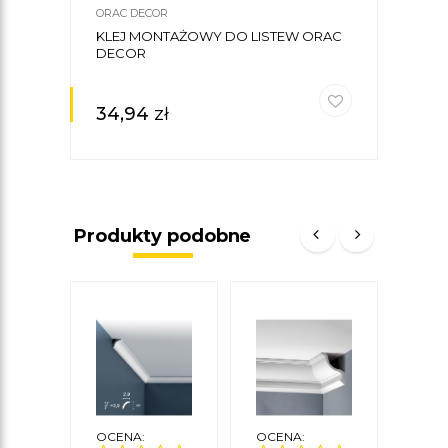
ORAC DECOR
ORAC
KLEJ MONTAŻOWY DO LISTEW ORAC
LIST
DECOR
6,9 
34,94
zł
49
Produkty podobne
OCENA:
OCENA:
OCE