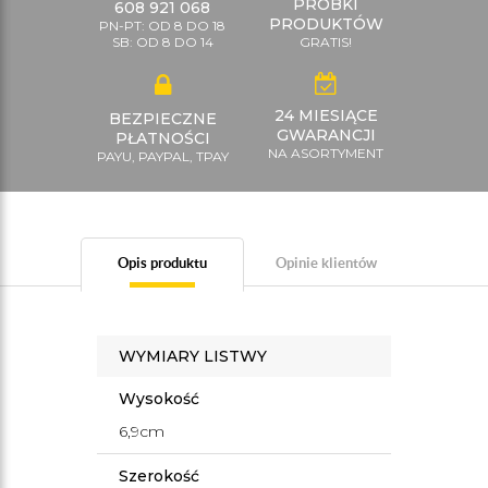
PRÓBKI
608 921 068
PRODUKTÓW
PN-PT: OD 8 DO 18
SB: OD 8 DO 14
GRATIS!
24 MIESIĄCE
BEZPIECZNE
GWARANCJI
PŁATNOŚCI
NA ASORTYMENT
PAYU, PAYPAL, TPAY
Opis produktu
Opinie klientów
WYMIARY LISTWY
Wysokość
6,9cm
Szerokość