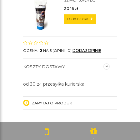
SZPACHLOWA DO
SZTUKATERII C200
30,16
zł
DO KOSZYKA
OCENA:
0
NA 5 (OPINII: 0)
DODAJ OPINIĘ
KOSZTY DOSTAWY
od 30 zł przesyłka kurierska
ZAPYTAJ O PRODUKT