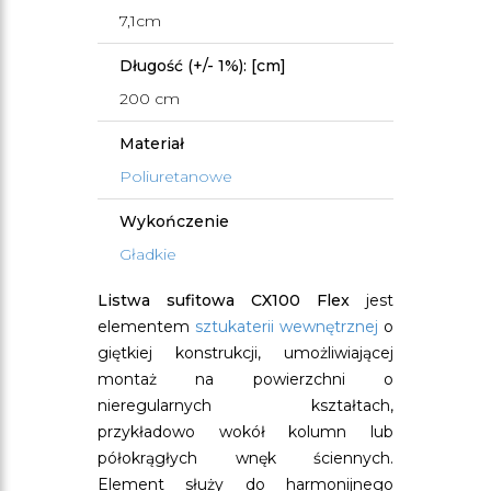
7,1cm
Długość (+/- 1%): [cm]
200 cm
Materiał
Poliuretanowe
Wykończenie
Gładkie
Listwa sufitowa CX100 Flex
jest
elementem
sztukaterii wewnętrznej
o
giętkiej konstrukcji, umożliwiającej
montaż na powierzchni o
nieregularnych kształtach,
przykładowo wokół kolumn lub
półokrągłych wnęk ściennych.
Element służy do harmonijnego