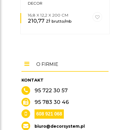
DECOR
16,8 X 12,2 X 200 CM
4,5 
210,77
zł
25,
brutto/mb
O FIRMIE
KONTAKT
95 722 30 57
95 783 30 46
608 921 068
biuro@decorsystem.pl