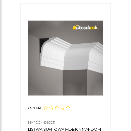
OCENA:
OCE
MARDOM DECOR
ORAC
LISTWA SUFITOWA MDB104 MARDOM
LIST