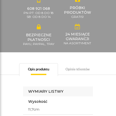
PRÓBKI
608 921 068
PRODUKTÓW
PN-PT: OD 8 DO 18
SB: OD 8 DO 14
GRATIS!
24 MIESIĄCE
BEZPIECZNE
GWARANCJI
PŁATNOŚCI
NA ASORTYMENT
PAYU, PAYPAL, TPAY
Opis produktu
Opinie klientów
WYMIARY LISTWY
Wysokość
11,7cm