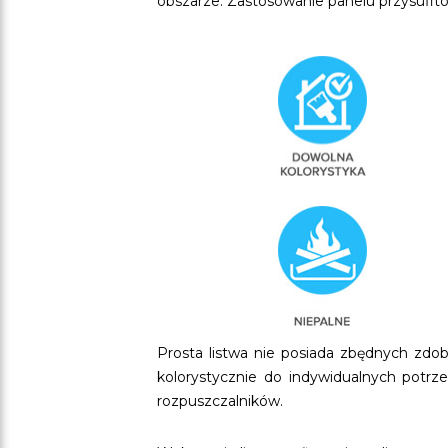
obszarze. Zastosowanie panelu przysufito
Prosta listwa nie posiada zbędnych zd
kolorystycznie do indywidualnych potrze
rozpuszczalników.