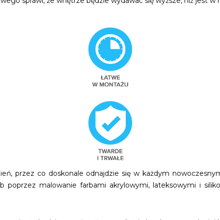
wego sprawi, że wnętrze będzie wydawać się wyższe, niż jest w r
obień, przez co doskonale odnajdzie się w każdym nowoczes
b poprzez malowanie farbami akrylowymi, lateksowymi i silikon