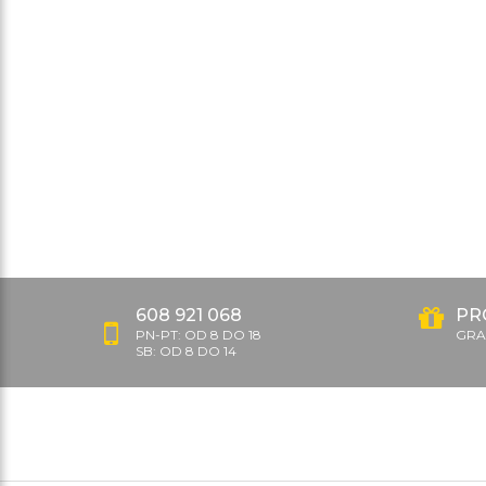
608 921 068
PR
PN-PT: OD 8 DO 18
GRAT
SB: OD 8 DO 14