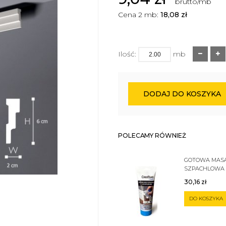
brutto/mb
Cena 2 mb:
18,08
zł
Ilość:
mb
DODAJ DO KOSZYKA
POLECAMY RÓWNIEŻ
GOTOWA MAS
SZPACHLOWA
SZTUKATERII 
30,16
zł
DO KOSZYKA