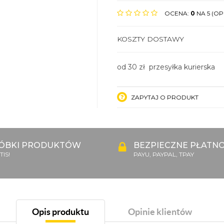
OCENA:
0
NA 5 (OPI
KOSZTY DOSTAWY
od 30 zł przesyłka kurierska
ZAPYTAJ O PRODUKT
ÓBKI PRODUKTÓW
BEZPIECZNE PŁATNO
IS!
PAYU, PAYPAL, TPAY
Opis produktu
Opinie klientów