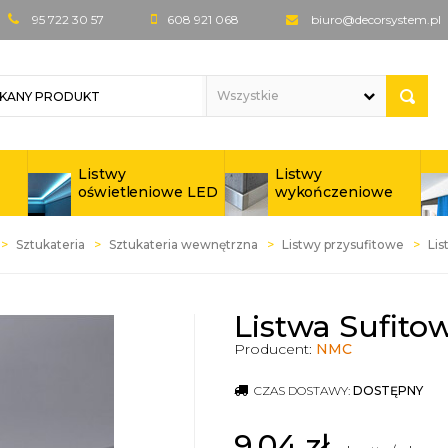
95 722 30 57
608 921 068
biuro@decorsystem.pl
Listwy
Listwy
oświetleniowe LED
wykończeniowe
Sztukateria
Sztukateria wewnętrzna
Listwy przysufitowe
Lis
Listwa Sufito
Producent:
NMC
CZAS DOSTAWY:
DOSTĘPNY
9,04
zł