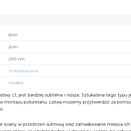
6cm
2cm
200 cm
Poliuretanowe
Gładkie
stwy L1, jest bardziej subtelna i niższa. Sztukateria tego ty
 w montażu poliuretanu. Listwę możemy przytwierdzić za pomocą
l.
ie ściany w przestrzeń sufitową oraz zamaskowanie miejsca ic