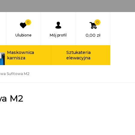
0
0
0,00
zł
Ulubione
Mój profil
Maskownica
Sztukateria
karnisza
elewacyjna
twa Sufitowa M2
wa M2