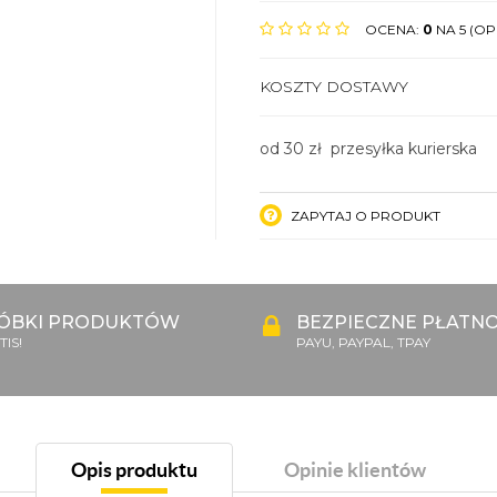
OCENA:
0
NA 5 (OPI
KOSZTY DOSTAWY
od 30 zł przesyłka kurierska
ZAPYTAJ O PRODUKT
ÓBKI PRODUKTÓW
BEZPIECZNE PŁATNO
IS!
PAYU, PAYPAL, TPAY
Opis produktu
Opinie klientów