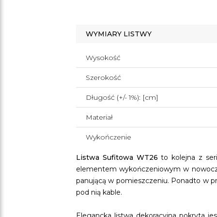
WYMIARY LISTWY
Wysokość
Szerokość
Długość (+/- 1%): [cm]
Materiał
Wykończenie
Listwa Sufitowa WT26
to kolejna z se
elementem wykończeniowym w nowoczesny
panującą w pomieszczeniu. Ponadto w pro
pod nią kable.
Elegancka listwa dekoracyjna pokryta j