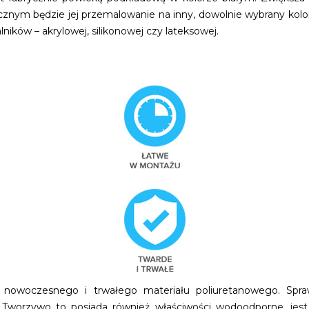
ecznym będzie jej przemalowanie na inny, dowolnie wybrany kolor.
ników – akrylowej, silikonowej czy lateksowej.
 nowoczesnego i trwałego materiału poliuretanowego. Spraw
. Tworzywo to posiada również właściwości wodoodporne, jest