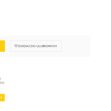
DODAJ DO ULUBIONYCH
A
 DO
C200