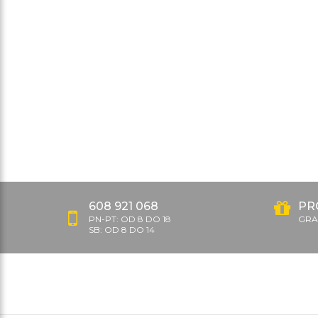
608 921 068
PR
PN-PT: OD 8 DO 18
GRAT
SB: OD 8 DO 14