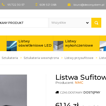
95 722 30 57
608 921 068
biuro@decorsystem.pl
Listwy
Listwy
oświetleniowe LED
wykończeniowe
Sztukateria
Sztukateria wewnętrzna
Listwy przysufitowe
List
Listwa Sufit
Producent:
NMC
CZAS DOSTAWY:
DOSTĘPNY
61,14
zł