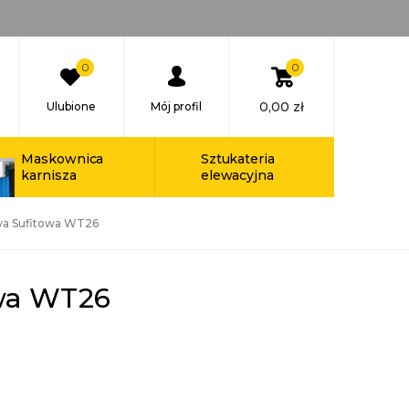
0
0
0,00
zł
Ulubione
Mój profil
Maskownica
Sztukateria
karnisza
elewacyjna
wa Sufitowa WT26
owa WT26