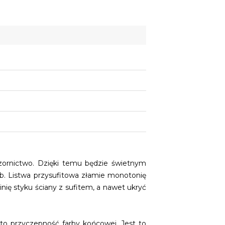
wzornictwo. Dzięki temu będzie świetnym
. Listwa przysufitowa złamie monotonię
ię styku ściany z sufitem, a nawet ukryć
to przyczepność farby końcowej. Jest to