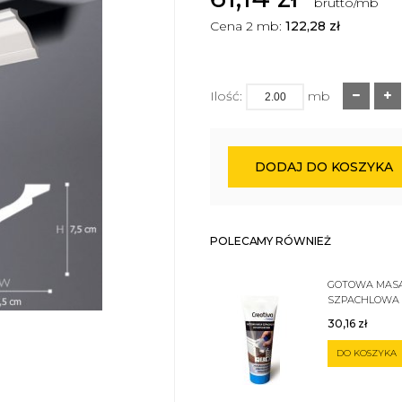
brutto/mb
Cena 2 mb:
122,28
zł
Ilość:
mb
DODAJ DO KOSZYKA
POLECAMY RÓWNIEŻ
GOTOWA MAS
SZPACHLOWA
SZTUKATERII 
30,16
zł
DO KOSZYKA