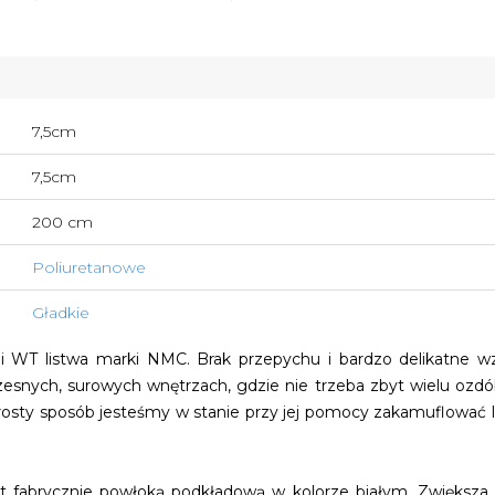
7,5cm
7,5cm
200 cm
Poliuretanowe
Gładkie
rii WT listwa marki NMC. Brak przepychu i bardzo delikatne 
ch, surowych wnętrzach, gdzie nie trzeba zbyt wielu ozdób
sty sposób jesteśmy w stanie przy jej pomocy zakamuflować lin
est fabrycznie powłoką podkładową w kolorze białym. Zwiększa 