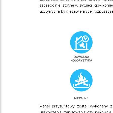
szczególnie istotne w sytuacji, gdy koni
używając farby niezawierającej rozpuszczal
Panel przysufitowy został wykonany z
uszkodzenia, zarysowania czy pęknięcia